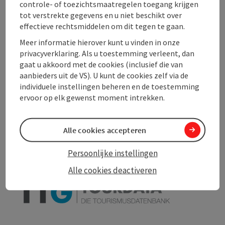
controle- of toezichtsmaatregelen toegang krijgen
tot verstrekte gegevens en u niet beschikt over
Prijs
effectieve rechtsmiddelen om dit tegen te gaan.
Meer informatie hierover kunt u vinden in onze
privacyverklaring. Als u toestemming verleent, dan
Toegankelijkheid
gaat u akkoord met de cookies (inclusief die van
aanbieders uit de VS). U kunt de cookies zelf via de
individuele instellingen beheren en de toestemming
ervoor op elk gewenst moment intrekken.
PDF aanmaken
In de buurt
Alle cookies accepteren
Bijdrage printen
Persoonlijke instellingen
powered by
TOURDATA
Alle cookies deactiveren