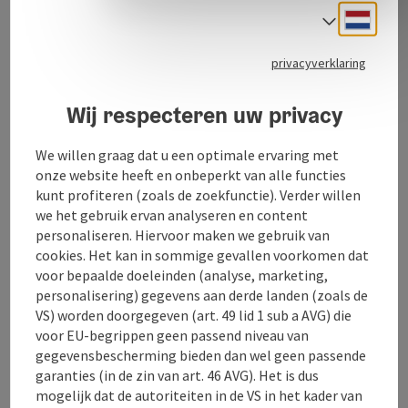
Neder
Taalke
Mooi voetbalveld en volleybalveld
Ons recreatiegebied is vooral populair bij kinderen,
privacyverklaring
want zij kunnen zich naar hartenlust uitleven met de
bal. Alleen of in een spannende wedstrijd - spelen met
Wij respecteren uw privacy
de bal is leuk voor iedereen!
We willen graag dat u een optimale ervaring met
onze website heeft en onbeperkt van alle functies
kunt profiteren (zoals de zoekfunctie). Verder willen
we het gebruik ervan analyseren en content
Contact
personaliseren. Hiervoor maken we gebruik van
cookies. Het kan in sommige gevallen voorkomen dat
voor bepaalde doeleinden (analyse, marketing,
Openingstijden
personalisering) gegevens aan derde landen (zoals de
VS) worden doorgegeven (art. 49 lid 1 sub a AVG) die
Ligging
voor EU-begrippen geen passend niveau van
gegevensbescherming bieden dan wel geen passende
garanties (in de zin van art. 46 AVG). Het is dus
Sporttypen
mogelijk dat de autoriteiten in de VS in het kader van