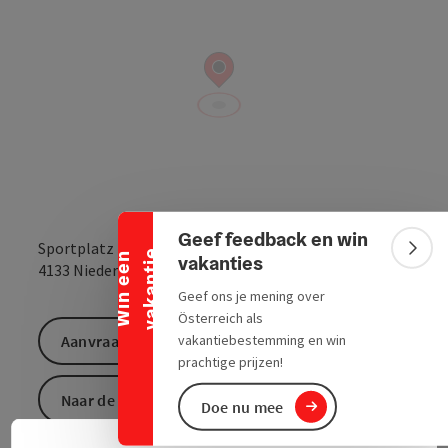
Banner inklappen
Geef feedback en win
Sportplatz 1
e
Bann
W
i
n
e
e
n
v
a
k
a
n
t
i
vakanties
Openen in Goo
Openen i
4133
Niederkappel
Geef ons je mening over
Österreich als
vakantiebestemming en win
Aanvraag versturen
prachtige prijzen!
Naar de website
Doe nu mee