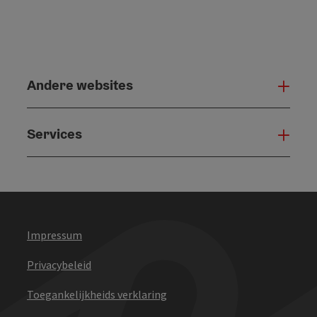
Andere websites
And
Services
Serv
Impressum
Privacybeleid
Toegankelijkheids verklaring