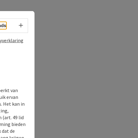
Taalkeuze - menu openen
nds
yverklaring
perkt van
uik ervan
. Het kan in
ing,
(art. 49 lid
rming bieden
k dat de
gang krijgen