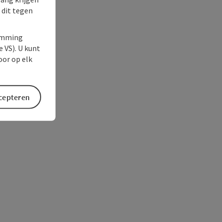
 dit tegen
temming
e VS). U kunt
oor op elk
ccepteren