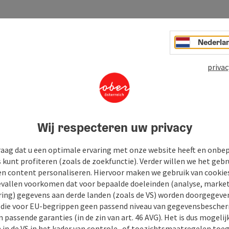
ainer
Nederla
privac
Wij respecteren uw privacy
raag dat u een optimale ervaring met onze website heeft en onbe
s kunt profiteren (zoals de zoekfunctie). Verder willen we het gebr
en content personaliseren. Hiervoor maken we gebruik van cookies
allen voorkomen dat voor bepaalde doeleinden (analyse, market
ing) gegevens aan derde landen (zoals de VS) worden doorgegeven 
) die voor EU-begrippen geen passend niveau van gegevensbesche
 passende garanties (in de zin van art. 46 AVG). Het is dus mogelij
 in de VS in het kader van controle- of toezichtsmaatregelen toe