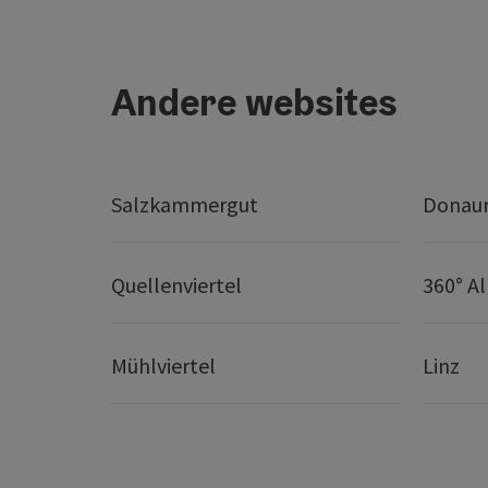
Andere websites
Salzkammergut
Donaur
Quellenviertel
360° A
Mühlviertel
Linz