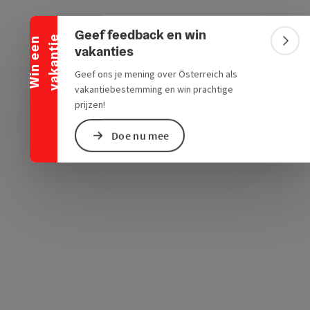
Banner inklappen
ogle Maps
in Apple Maps
Geef feedback en win
e
W
i
n
e
e
n
v
a
k
a
n
t
i
Bann
vakanties
Geef ons je mening over Österreich als
vakantiebestemming en win prachtige
prijzen!
Doe nu mee