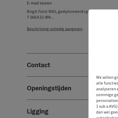
E-mail sturen
Birgit Fürst MAS, gediplomeerd sport- en fitnesstr
T 0664 32 499 ...
Beschrijving volledig aangeven
Contact
We willen g
alle functie
Openingstijden
analyseren 
sommige gev
personaliser
1 sub a AVG
Ligging
dan wel geen
autoriteiten