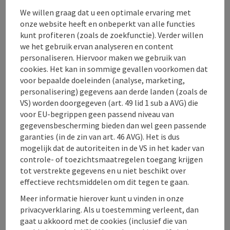
irgendein Vertragsverhältnis zu begründen.
We willen graag dat u een optimale ervaring met
Der Besucher der Homepage nimmt zur
onze website heeft en onbeperkt van alle functies
Kenntnis, dass es sich um unverbindliche
kunt profiteren (zoals de zoekfunctie). Verder willen
Informationen handelt, durch deren
we het gebruik ervan analyseren en content
Inanspruchnahme bzw. Nutzung keinerlei
personaliseren. Hiervoor maken we gebruik van
Vertragsverhältnis mit uns abgeschlossen
cookies. Het kan in sommige gevallen voorkomen dat
wird.
voor bepaalde doeleinden (analyse, marketing,
personalisering) gegevens aan derde landen (zoals de
verder lezen
VS) worden doorgegeven (art. 49 lid 1 sub a AVG) die
voor EU-begrippen geen passend niveau van
gegevensbescherming bieden dan wel geen passende
garanties (in de zin van art. 46 AVG). Het is dus
mogelijk dat de autoriteiten in de VS in het kader van
controle- of toezichtsmaatregelen toegang krijgen
tot verstrekte gegevens en u niet beschikt over
Contact
effectieve rechtsmiddelen om dit tegen te gaan.
Meer informatie hierover kunt u vinden in onze
Openingstijden
privacyverklaring. Als u toestemming verleent, dan
gaat u akkoord met de cookies (inclusief die van