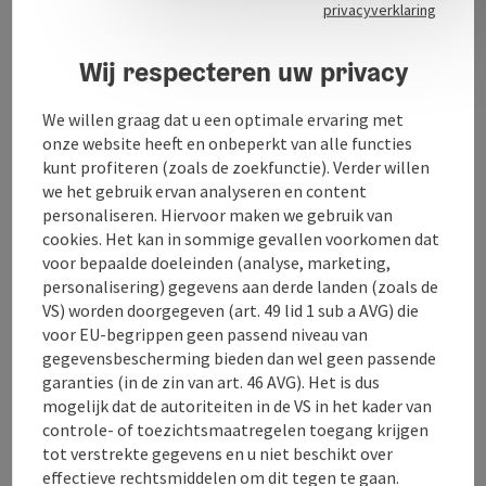
privacyverklaring
Het aangrenzende café wordt gerund als een klassiek
Weens koffiehuis. Omdat de vertoning van de 35mm-
Wij respecteren uw privacy
prints, die bestaan uit vele korte filmrollen, een
constante aanwezigheid vereist, is het café gesloten
We willen graag dat u een optimale ervaring met
tijdens de bioscoopvertoning en gaat het weer open
onze website heeft en onbeperkt van alle functies
aan het einde van de bioscoopervaring.
kunt profiteren (zoals de zoekfunctie). Verder willen
we het gebruik ervan analyseren en content
personaliseren. Hiervoor maken we gebruik van
cookies. Het kan in sommige gevallen voorkomen dat
voor bepaalde doeleinden (analyse, marketing,
Contact
personalisering) gegevens aan derde landen (zoals de
VS) worden doorgegeven (art. 49 lid 1 sub a AVG) die
voor EU-begrippen geen passend niveau van
Openingstijden
gegevensbescherming bieden dan wel geen passende
garanties (in de zin van art. 46 AVG). Het is dus
Ligging
mogelijk dat de autoriteiten in de VS in het kader van
controle- of toezichtsmaatregelen toegang krijgen
tot verstrekte gegevens en u niet beschikt over
Toegankelijkheid
effectieve rechtsmiddelen om dit tegen te gaan.