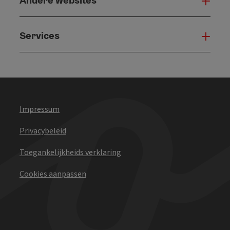
Andere websites
And
Services
Serv
Impressum
Privacybeleid
Toegankelijkheids verklaring
Cookies aanpassen