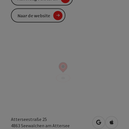
Naar de website
Atterseestraße 25
Openen in Go
Openen 
4863
Seewalchen am Attersee