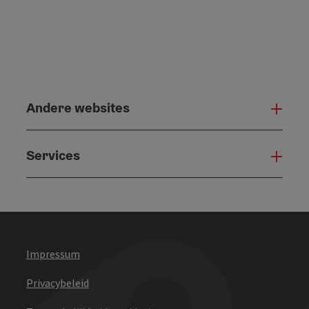
Andere websites
And
Services
Serv
Impressum
Privacybeleid