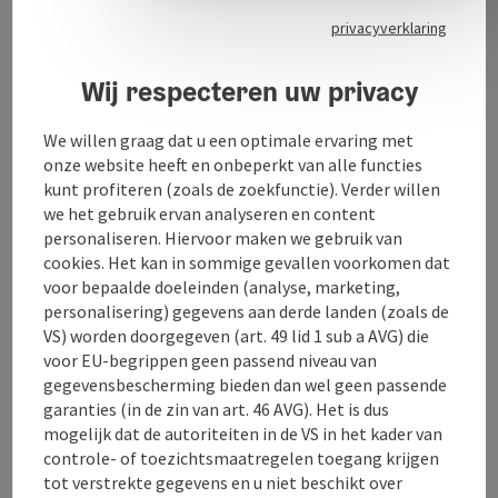
vertoont films zoveel mogelijk in de originele versie.
privacyverklaring
Deze zijn meestal in het Duits ondertiteld. Naast
premièrefilms vertoont de bioscoop ook klassiekers,
Wij respecteren uw privacy
filmseries over verschillende onderwerpen en
retrospectieven.
We willen graag dat u een optimale ervaring met
onze website heeft en onbeperkt van alle functies
kunt profiteren (zoals de zoekfunctie). Verder willen
we het gebruik ervan analyseren en content
personaliseren. Hiervoor maken we gebruik van
Contact
cookies. Het kan in sommige gevallen voorkomen dat
voor bepaalde doeleinden (analyse, marketing,
Openingstijden
personalisering) gegevens aan derde landen (zoals de
VS) worden doorgegeven (art. 49 lid 1 sub a AVG) die
voor EU-begrippen geen passend niveau van
Ligging
gegevensbescherming bieden dan wel geen passende
garanties (in de zin van art. 46 AVG). Het is dus
mogelijk dat de autoriteiten in de VS in het kader van
Prijs
controle- of toezichtsmaatregelen toegang krijgen
tot verstrekte gegevens en u niet beschikt over