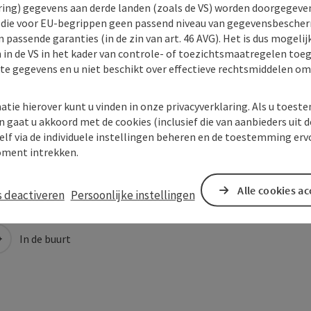
ing) gegevens aan derde landen (zoals de VS) worden doorgegeven 
) die voor EU-begrippen geen passend niveau van gegevensbesche
 passende garanties (in de zin van art. 46 AVG). Het is dus mogelij
 in de VS in het kader van controle- of toezichtsmaatregelen toe
kte gegevens en u niet beschikt over effectieve rechtsmiddelen om
atie hierover kunt u vinden in onze privacyverklaring. Als u toes
n gaat u akkoord met de cookies (inclusief die van aanbieders uit d
elf via de individuele instellingen beheren en de toestemming erv
ment intrekken.
Alle cookies a
s deactiveren
Persoonlijke instellingen
In de buurt