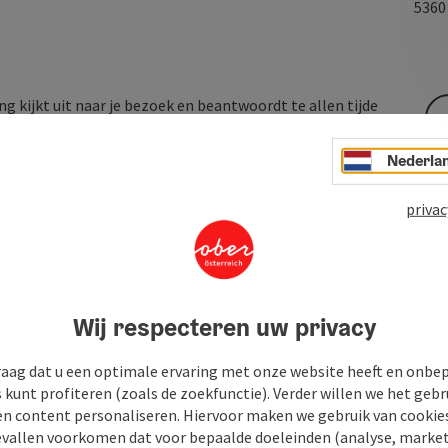
536
 kijkt uit naar je bezoek en beantwoordt te allen tijde
Nederla
lingang aan de rechterkant.
privac
Wij respecteren uw privacy
raag dat u een optimale ervaring met onze website heeft en onbe
s kunt profiteren (zoals de zoekfunctie). Verder willen we het gebr
en content personaliseren. Hiervoor maken we gebruik van cookies
allen voorkomen dat voor bepaalde doeleinden (analyse, market