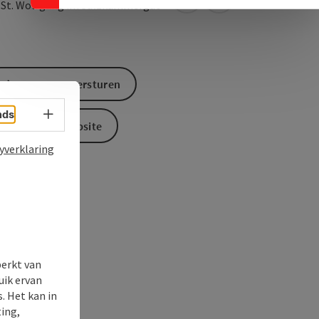
Openen in Google Maps
Openen in Apple M
0
St. Wolfgang im Salzkammergut
Aanvraag versturen
Taalkeuze - menu openen
nds
Naar de website
yverklaring
perkt van
uik ervan
. Het kan in
ing,