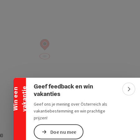
Banner inklappen
Geef feedback en win
e
W
i
n
e
e
n
v
a
k
a
n
t
i
Bann
vakanties
Geef ons je mening over Österreich als
vakantiebestemming en win prachtige
prijzen!
Doe nu mee
40