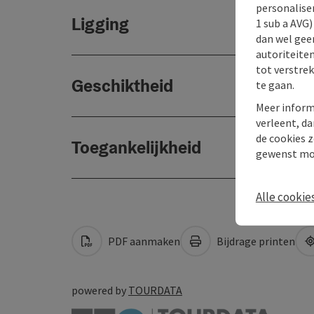
personaliser
Ligging
1 sub a AVG
dan wel geen
autoriteiten
tot verstre
Geschiktheid
te gaan.
Meer inform
verleent, da
de cookies z
Toegankelijkheid
gewenst mo
Alle cookie
PDF aanmaken
Bijdrage printen
powered by
TOURDATA