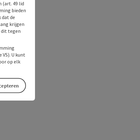
(art. 49 lid
rming bieden
k dat de
gang krijgen
 dit tegen
temming
e VS). U kunt
oor op elk
ccepteren