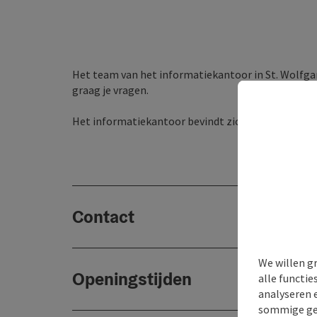
Het team van het informatiekantoor in St. Wolfgang
graag je vragen.
Het informatiekantoor bevindt zich voor de tunne
Contact
We willen g
Openingstijden
alle functie
analyseren 
sommige gev