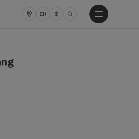
Startmenu openen
Map
Webcams
Upperguide
Zoeken
ang
pyright