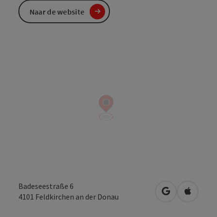
Naar de website
Badeseestraße 6
Openen in Go
Openen 
4101
Feldkirchen an der Donau