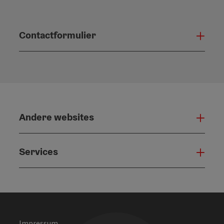
Contactformulier
Open
Andere websites
And
Services
Serv
Impressum