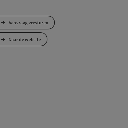
Aanvraag versturen
Naar de website
ogle Maps
in Apple Maps