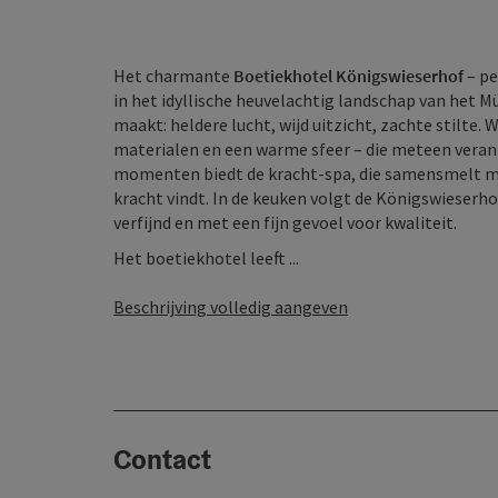
Het charmante
Boetiekhotel Königswieserhof
– pe
in het idyllische heuvelachtig landschap van het Mü
maakt: heldere lucht, wijd uitzicht, zachte stilte.
materialen en een warme sfeer – die meteen veran
momenten biedt de kracht-spa, die samensmelt met
kracht vindt. In de keuken volgt de Königswieserhof
verfijnd en met een fijn gevoel voor kwaliteit.
Het boetiekhotel leeft ...
Beschrijving volledig aangeven
Contact