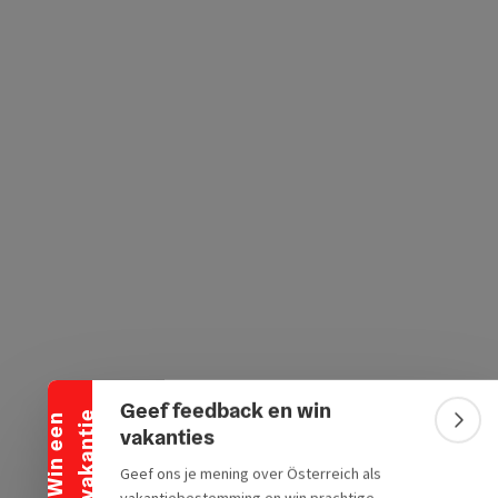
Banner inklappen
Geef feedback en win
e
W
i
n
e
e
n
v
a
k
a
n
t
i
Bann
vakanties
Geef ons je mening over Österreich als
vakantiebestemming en win prachtige