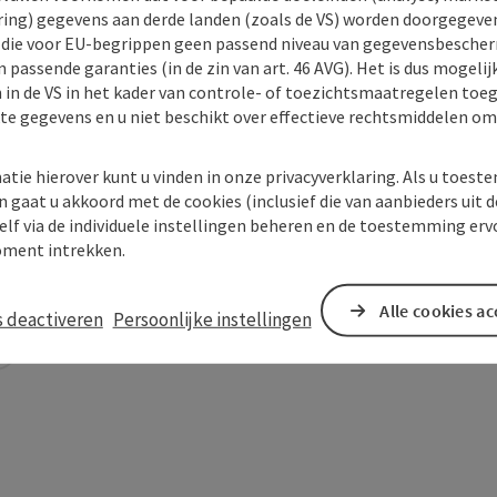
ing) gegevens aan derde landen (zoals de VS) worden doorgegeven 
) die voor EU-begrippen geen passend niveau van gegevensbesche
 passende garanties (in de zin van art. 46 AVG). Het is dus mogelij
 in de VS in het kader van controle- of toezichtsmaatregelen toe
kte gegevens en u niet beschikt over effectieve rechtsmiddelen om
atie hierover kunt u vinden in onze privacyverklaring. Als u toes
n gaat u akkoord met de cookies (inclusief die van aanbieders uit d
elf via de individuele instellingen beheren en de toestemming erv
ment intrekken.
Alle cookies a
s deactiveren
Persoonlijke instellingen
In de buurt