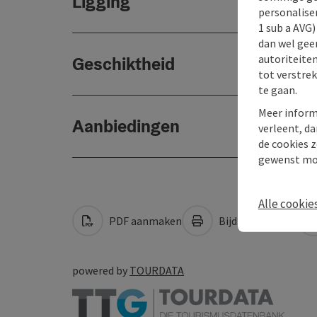
Ligging
personaliser
1 sub a AVG
dan wel geen
autoriteiten
Geschiktheid
tot verstre
te gaan.
Meer inform
Aanbiedingen
verleent, da
de cookies z
gewenst mo
Alle cookie
PDF aanmaken
Bijdrage printen
powered by
TOURDATA