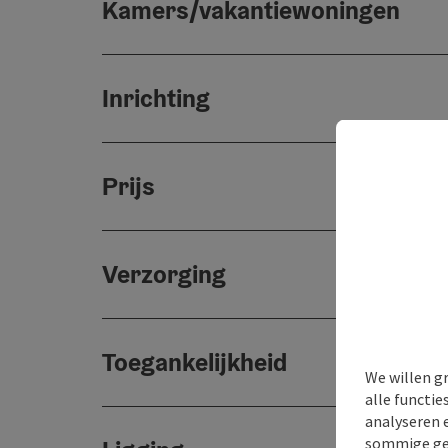
Kamers/vakantiewoningen
Inrichting
Prijs
Verzorging
Toegankelijkheid
We willen g
alle functie
analyseren 
sommige gev