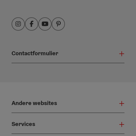
Instagram
Facebook
YouTube
Pinterest
Contactformulier
Open
Andere websites
And
Services
Serv