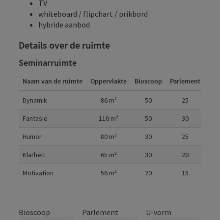
TV
whiteboard / flipchart / prikbord
hybride aanbod
Details over de ruimte
Seminarruimte
Naam van de ruimte
Oppervlakte
Bioscoop
Parlement
U-v
Details over de ruimte
Dynamik
86
m²
50
25
2
Fantasie
110
m²
50
30
2
Humor
80
m²
30
25
2
Klarheit
65
m²
30
20
1
Motivation
56
m²
20
15
1
Bioscoop
Parlement
U-vorm