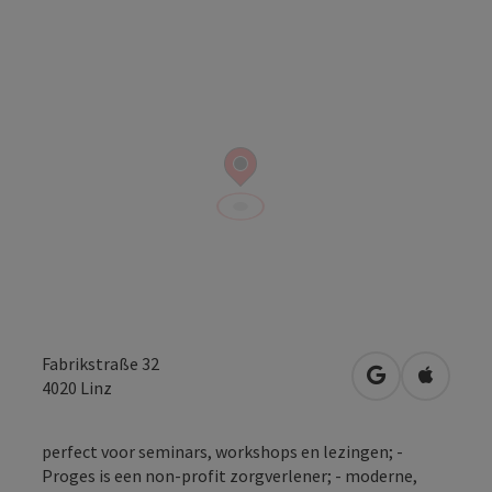
Fabrikstraße 32
Openen in Go
Openen 
4020
Linz
perfect voor seminars, workshops en lezingen; -
Proges is een non-profit zorgverlener; - moderne,