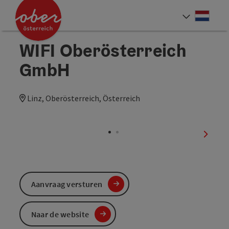
Accesskey
Accesskey
Accesskey
Accesskey
Accesskey
Accesskey
Accesskey
Accesskey
Inhoud
Navigatie
Paginabegin
Contact
Zoek
Impressum
Hoe deze website te gebruiken?
Startpagina
[4]
[0]
[3]
[1]
[5]
[7]
[2]
[6]
Neder
Taalke
WIFI Oberösterreich
GmbH
Linz, Oberösterreich, Österreich
nächst
Aanvraag versturen
Naar de website