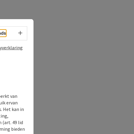
Taalkeuze - menu openen
nds
yverklaring
perkt van
uik ervan
. Het kan in
ing,
(art. 49 lid
rming bieden