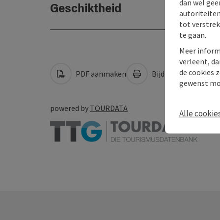
dan wel geen
Geschiktheid
autoriteiten
tot verstre
te gaan.
Meer inform
verleent, da
de cookies z
PDF aanmaken
Bijdrage printen
gewenst mo
powered by
TOURDATA
Alle cookie