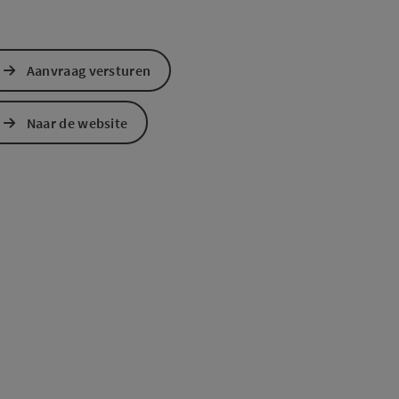
Aanvraag versturen
Naar de website
ogle Maps
in Apple Maps