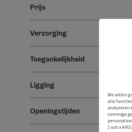
Prijs
Verzorging
Toegankelijkheid
Ligging
We willen g
alle functie
analyseren 
Openingstijden
sommige gev
personaliser
1 sub a AVG