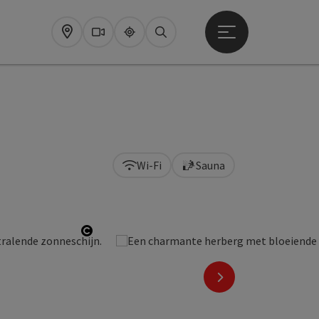
Startmenu openen
Map
Webcams
Upperguide
Zoeken
Wi-Fi
Sauna
Start Copyright
nächstes Element