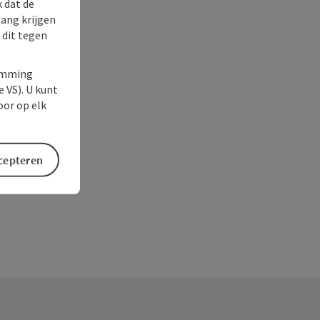
k dat de
gang krijgen
 dit tegen
temming
e VS). U kunt
oor op elk
ccepteren