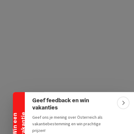
Banner inklappen
Geef feedback en win
Bann
vakanties
e
W
i
n
e
e
n
v
a
k
a
n
t
i
Geef ons je mening over Österreich als
vakantiebestemming en win prachtige
prijzen!