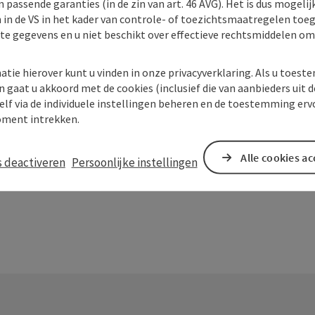
 passende garanties (in de zin van art. 46 AVG). Het is dus mogelij
 in de VS in het kader van controle- of toezichtsmaatregelen toe
kte gegevens en u niet beschikt over effectieve rechtsmiddelen om
atie hierover kunt u vinden in onze privacyverklaring. Als u toes
n gaat u akkoord met de cookies (inclusief die van aanbieders uit d
elf via de individuele instellingen beheren en de toestemming erv
In de buurt
ment intrekken.
Alle cookies a
s deactiveren
Persoonlijke instellingen