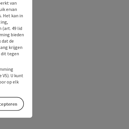
perkt van
uik ervan
. Het kan in
ing,
(art. 49 lid
rming bieden
k dat de
gang krijgen
 dit tegen
temming
e VS). U kunt
oor op elk
ccepteren