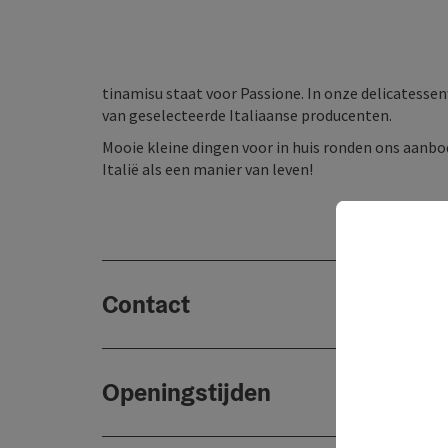
tinamisu staat voor Passione. In onze delicatessen
van geselecteerde Italiaanse producenten.
Mooie kleine dingen voor in huis ronden ons aanbod
Italië als een manier van leven!
Contact
Openingstijden