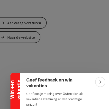
Aanvraag versturen
Naar de website
Banner inklappen
Geef feedback en win
e
W
i
n
e
e
n
v
a
k
a
n
t
i
Bann
vakanties
Geef ons je mening over Österreich als
vakantiebestemming en win prachtige
prijzen!
ogle Maps
in Apple Maps