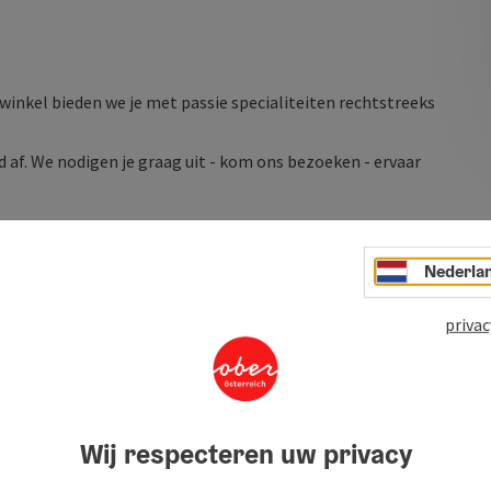
winkel bieden we je met passie specialiteiten rechtstreeks
 af. We nodigen je graag uit - kom ons bezoeken - ervaar
Nederla
privac
Wij respecteren uw privacy