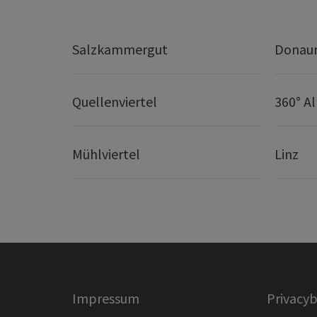
Salzkammergut
Donaur
Quellenviertel
360° A
Mühlviertel
Linz
Impressum
Privacyb