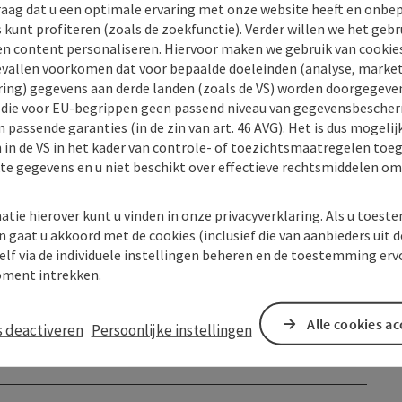
raag dat u een optimale ervaring met onze website heeft en onbe
s kunt profiteren (zoals de zoekfunctie). Verder willen we het gebr
en content personaliseren. Hiervoor maken we gebruik van cookies
allen voorkomen dat voor bepaalde doeleinden (analyse, market
ing) gegevens aan derde landen (zoals de VS) worden doorgegeven 
) die voor EU-begrippen geen passend niveau van gegevensbesche
 passende garanties (in de zin van art. 46 AVG). Het is dus mogelij
 in de VS in het kader van controle- of toezichtsmaatregelen toe
kte gegevens en u niet beschikt over effectieve rechtsmiddelen om
atie hierover kunt u vinden in onze privacyverklaring. Als u toes
n gaat u akkoord met de cookies (inclusief die van aanbieders uit d
elf via de individuele instellingen beheren en de toestemming erv
ment intrekken.
Alle cookies a
s deactiveren
Persoonlijke instellingen