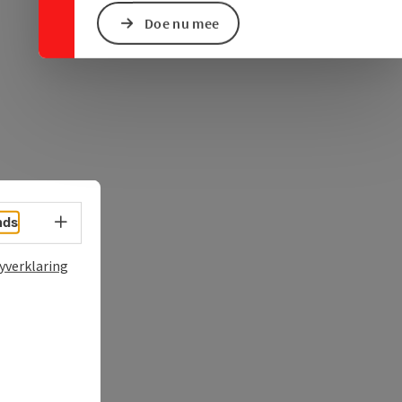
Doe nu mee
Taalkeuze - menu openen
nds
yverklaring