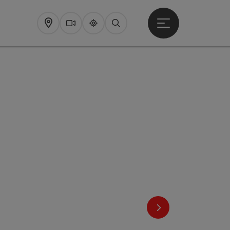
Startmenu openen
Map
Webcams
Upperguide
Zoeken
nächstes Element