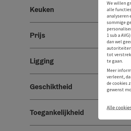
We willen g
Keuken
alle functie
analyseren 
sommige gev
personaliser
Prijs
1 sub a AVG
dan wel geen
autoriteiten
tot verstre
Ligging
te gaan.
Meer inform
verleent, da
de cookies z
Geschiktheid
gewenst mo
Alle cookie
Toegankelijkheid