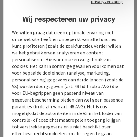
privacyverklaring
Openingstijden
Wij respecteren uw privacy
We willen graag dat u een optimale ervaring met
Keuken
onze website heeft en onbeperkt van alle functies
kunt profiteren (zoals de zoekfunctie). Verder willen
we het gebruik ervan analyseren en content
Inrichting
personaliseren. Hiervoor maken we gebruik van
cookies. Het kan in sommige gevallen voorkomen dat
Prijs
voor bepaalde doeleinden (analyse, marketing,
personalisering) gegevens aan derde landen (zoals de
VS) worden doorgegeven (art. 49 lid 1 sub a AVG) die
Ligging
voor EU-begrippen geen passend niveau van
gegevensbescherming bieden dan wel geen passende
garanties (in de zin van art. 46 AVG). Het is dus
Geschiktheid
mogelijk dat de autoriteiten in de VS in het kader van
controle- of toezichtsmaatregelen toegang krijgen
tot verstrekte gegevens en u niet beschikt over
Toegankelijkheid
effectieve rechtsmiddelen om dit tegen te gaan.