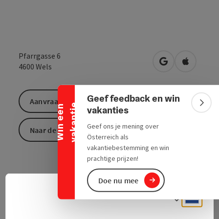
Pfarrgasse 6
Banner inklappen
Openen in Goo
Openen i
4600
Wels
Geef feedback en win
Aanvraag versturen
e
Bann
W
i
n
e
e
n
v
a
k
a
n
t
i
vakanties
Geef ons je mening over
Naar de website
Österreich als
vakantiebestemming en win
prachtige prijzen!
Doe nu mee
Neder
Taalke
Contact