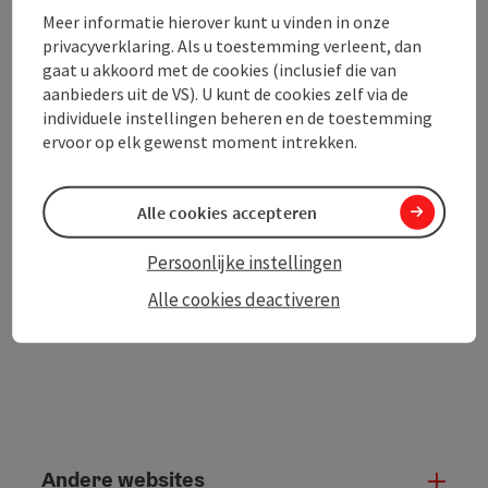
Meer informatie hierover kunt u vinden in onze
privacyverklaring. Als u toestemming verleent, dan
gaat u akkoord met de cookies (inclusief die van
aanbieders uit de VS). U kunt de cookies zelf via de
PDF aanmaken
In de buurt
individuele instellingen beheren en de toestemming
ervoor op elk gewenst moment intrekken.
Bijdrage printen
Alle cookies accepteren
powered by
TOURDATA
Persoonlijke instellingen
Alle cookies deactiveren
Andere websites
And