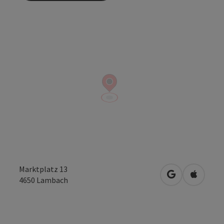
Marktplatz 13
Openen in Go
Openen 
4650
Lambach