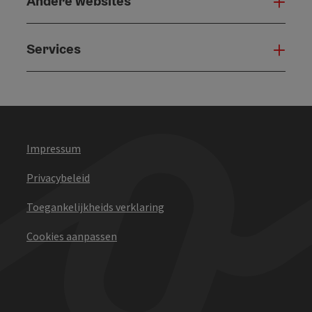
Andere websites
And
Services
Serv
Impressum
Privacybeleid
Toegankelijkheids verklaring
Cookies aanpassen