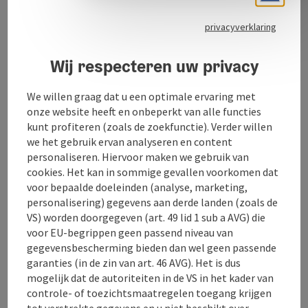
privacyverklaring
Contact
Wij respecteren uw privacy
Openingstijden
We willen graag dat u een optimale ervaring met
onze website heeft en onbeperkt van alle functies
Keuken
kunt profiteren (zoals de zoekfunctie). Verder willen
we het gebruik ervan analyseren en content
personaliseren. Hiervoor maken we gebruik van
Inrichting
cookies. Het kan in sommige gevallen voorkomen dat
voor bepaalde doeleinden (analyse, marketing,
personalisering) gegevens aan derde landen (zoals de
Ligging
VS) worden doorgegeven (art. 49 lid 1 sub a AVG) die
voor EU-begrippen geen passend niveau van
gegevensbescherming bieden dan wel geen passende
Geschiktheid
garanties (in de zin van art. 46 AVG). Het is dus
mogelijk dat de autoriteiten in de VS in het kader van
controle- of toezichtsmaatregelen toegang krijgen
Toegankelijkheid
tot verstrekte gegevens en u niet beschikt over