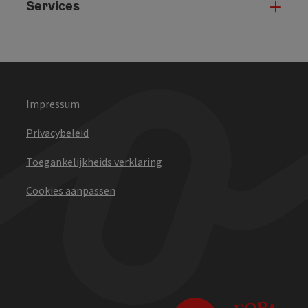
Services
Serv
Impressum
Privacybeleid
Toegankelijkheids verklaring
Cookies aanpassen