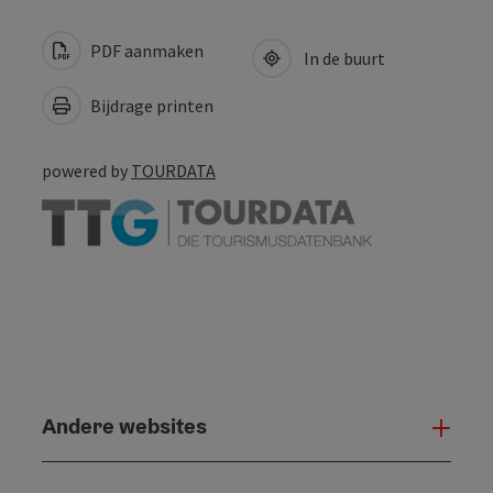
PDF aanmaken
In de buurt
Bijdrage printen
powered by
TOURDATA
Andere websites
And