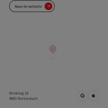
Naar de website
Winkling 16
Openen in Go
Openen 
4681
Rottenbach