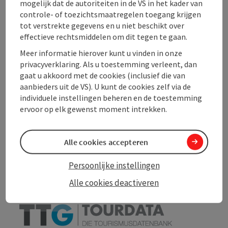
mogelijk dat de autoriteiten in de VS in het kader van
Ligging
controle- of toezichtsmaatregelen toegang krijgen
tot verstrekte gegevens en u niet beschikt over
effectieve rechtsmiddelen om dit tegen te gaan.
Geschiktheid
Meer informatie hierover kunt u vinden in onze
privacyverklaring. Als u toestemming verleent, dan
Toegankelijkheid
gaat u akkoord met de cookies (inclusief die van
aanbieders uit de VS). U kunt de cookies zelf via de
individuele instellingen beheren en de toestemming
ervoor op elk gewenst moment intrekken.
PDF aanmaken
In de buurt
Alle cookies accepteren
Bijdrage printen
Persoonlijke instellingen
Alle cookies deactiveren
powered by
TOURDATA