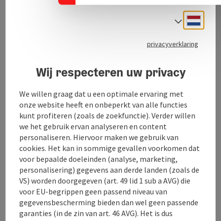
bedrijfsfeest, bruiloft, verjaardagsfeest of gewoon
een gezellig samenzijn.
Neder
Taalke
privacyverklaring
Wij respecteren uw privacy
Contact
We willen graag dat u een optimale ervaring met
onze website heeft en onbeperkt van alle functies
Openingstijden
kunt profiteren (zoals de zoekfunctie). Verder willen
we het gebruik ervan analyseren en content
personaliseren. Hiervoor maken we gebruik van
Keuken
cookies. Het kan in sommige gevallen voorkomen dat
voor bepaalde doeleinden (analyse, marketing,
Inrichting
personalisering) gegevens aan derde landen (zoals de
VS) worden doorgegeven (art. 49 lid 1 sub a AVG) die
voor EU-begrippen geen passend niveau van
Prijs
gegevensbescherming bieden dan wel geen passende
garanties (in de zin van art. 46 AVG). Het is dus