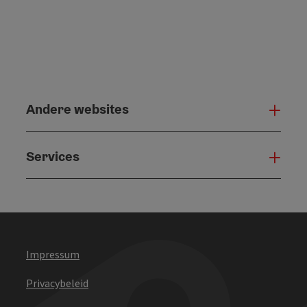
Andere websites
And
Services
Serv
Impressum
Privacybeleid