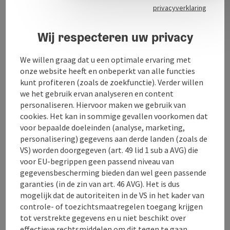
privacyverklaring
SAM zet de boel op stelten - een restaurantconcept
dat nieuwe wegen inslaat. Naast specialiteiten uit de
regio, maar ook uit de zee en de meren, biedt Gerald
Wij respecteren uw privacy
Rottinger ook klassiekers uit de nuchtere keuken.
We willen graag dat u een optimale ervaring met
onze website heeft en onbeperkt van alle functies
kunt profiteren (zoals de zoekfunctie). Verder willen
we het gebruik ervan analyseren en content
Contact
personaliseren. Hiervoor maken we gebruik van
cookies. Het kan in sommige gevallen voorkomen dat
voor bepaalde doeleinden (analyse, marketing,
Openingstijden
personalisering) gegevens aan derde landen (zoals de
VS) worden doorgegeven (art. 49 lid 1 sub a AVG) die
voor EU-begrippen geen passend niveau van
Ligging
gegevensbescherming bieden dan wel geen passende
garanties (in de zin van art. 46 AVG). Het is dus
mogelijk dat de autoriteiten in de VS in het kader van
Geschiktheid
controle- of toezichtsmaatregelen toegang krijgen
tot verstrekte gegevens en u niet beschikt over
effectieve rechtsmiddelen om dit tegen te gaan.