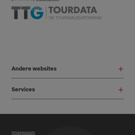
Andere websites
And
Services
Serv
Impressum