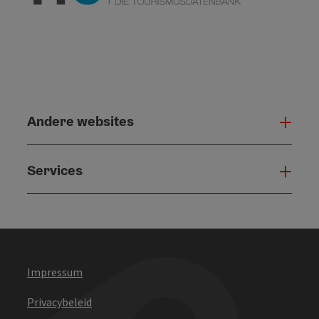
Andere websites
And
Services
Serv
Impressum
Privacybeleid