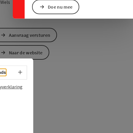
Openen in Google Maps
Openen in Apple M
0
Wels
Doe nu mee
Aanvraag versturen
Naar de website
Taalkeuze - menu openen
nds
yverklaring