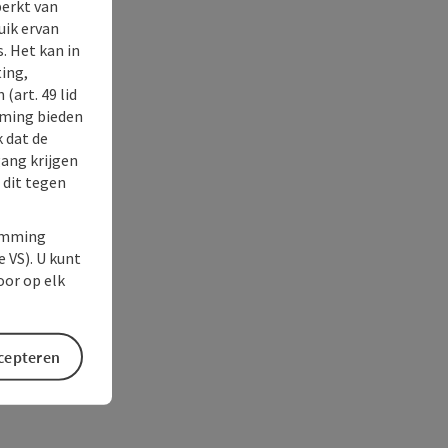
perkt van
uik ervan
. Het kan in
ing,
(art. 49 lid
rming bieden
k dat de
gang krijgen
 dit tegen
temming
e VS). U kunt
oor op elk
ccepteren