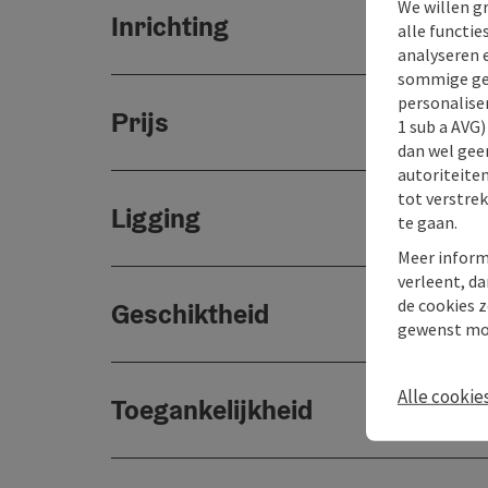
We willen g
Inrichting
alle functie
analyseren 
sommige gev
personaliser
Prijs
1 sub a AVG
dan wel geen
autoriteiten
tot verstre
Ligging
te gaan.
Meer inform
verleent, da
de cookies z
Geschiktheid
gewenst mo
Alle cookie
Toegankelijkheid