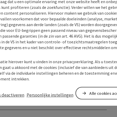
raag dat u een optimale ervaring met onze website heeft en onbe
s kunt profiteren (zoals de zoekfunctie). Verder willen we het gebr
en content personaliseren. Hiervoor maken we gebruik van cookies
allen voorkomen dat voor bepaalde doeleinden (analyse, market
ing) gegevens aan derde landen (zoals de VS) worden doorgegeven 
) die voor EU-begrippen geen passend niveau van gegevensbesche
 passende garanties (in de zin van art. 46 AVG). Het is dus mogelij
 in de VS in het kader van controle- of toezichtsmaatregelen toe
kte gegevens en u niet beschikt over effectieve rechtsmiddelen om
atie hierover kunt u vinden in onze privacyverklaring. Als u toes
n gaat u akkoord met de cookies (inclusief die van aanbieders uit d
elf via de individuele instellingen beheren en de toestemming erv
ment intrekken.
Alle cookies a
s deactiveren
Persoonlijke instellingen