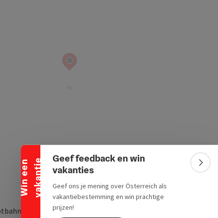
Banner inklappen
Geef feedback en win
e
W
i
n
e
e
n
v
a
k
a
n
t
i
Bann
vakanties
Geef ons je mening over Österreich als
vakantiebestemming en win prachtige
prijzen!
tbahnhof Top 7