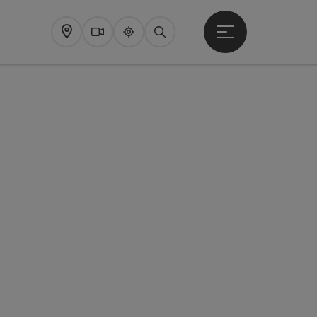
Startmenu openen
Map
Webcams
Upperguide
Zoeken
pyright