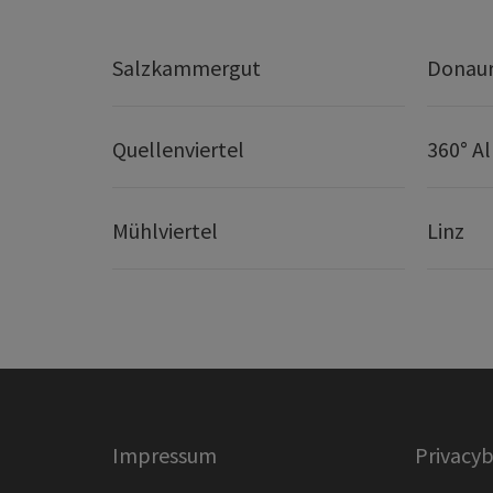
Salzkammergut
Donaur
Quellenviertel
360° A
Mühlviertel
Linz
Impressum
Privacyb