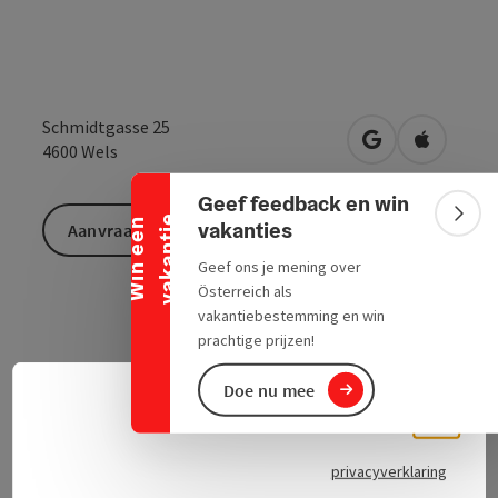
Banner inklappen
Schmidtgasse 25
Openen in Goo
Openen i
4600
Wels
Geef feedback en win
e
Bann
W
i
n
e
e
n
v
a
k
a
n
t
i
vakanties
Aanvraag versturen
Geef ons je mening over
Österreich als
vakantiebestemming en win
prachtige prijzen!
Doe nu mee
Neder
Contact
Taalke
privacyverklaring
Openingstijden