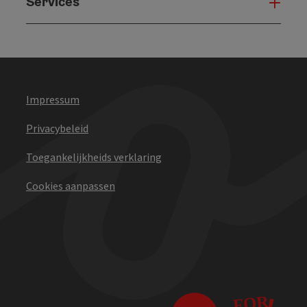
Services
Serv
Impressum
Privacybeleid
Toegankelijkheids verklaring
Cookies aanpassen