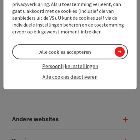
privacyverklaring. Als u toestemming verleent, dan
gaat u akkoord met de cookies (inclusief die van
PDF aanmaken
In de buurt
aanbieders uit de VS). U kunt de cookies zelf via de
individuele instellingen beheren en de toestemming
Bijdrage printen
ervoor op elk gewenst moment intrekken.
powered by
TOURDATA
Alle cookies accepteren
Persoonlijke instellingen
Alle cookies deactiveren
Andere websites
And