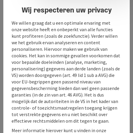
Wij respecteren uw privacy
Keuken
We willen graag dat u een optimale ervaring met
onze website heeft en onbeperkt van alle functies
Inrichting
kunt profiteren (zoals de zoekfunctie). Verder willen
we het gebruik ervan analyseren en content
personaliseren. Hiervoor maken we gebruik van
Prijs
cookies. Het kan in sommige gevallen voorkomen dat
voor bepaalde doeleinden (analyse, marketing,
personalisering) gegevens aan derde landen (zoals de
Ligging
VS) worden doorgegeven (art. 49 lid 1 sub a AVG) die
voor EU-begrippen geen passend niveau van
gegevensbescherming bieden dan wel geen passende
Geschiktheid
garanties (in de zin van art. 46 AVG). Het is dus
mogelijk dat de autoriteiten in de VS in het kader van
controle- of toezichtsmaatregelen toegang krijgen
Toegankelijkheid
tot verstrekte gegevens en u niet beschikt over
effectieve rechtsmiddelen om dit tegen te gaan.
Meer informatie hierover kunt u vinden in onze