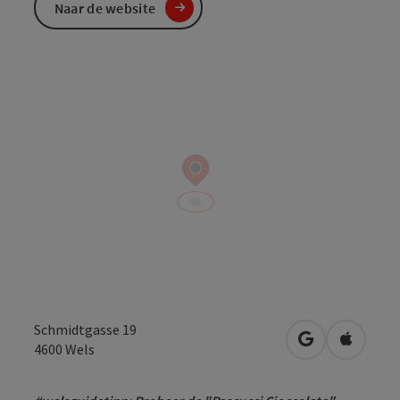
Naar de website
Schmidtgasse 19
Openen in Go
Openen 
4600
Wels