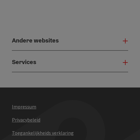
Andere websites
And
Services
Serv
Impressum
Privacybeleid
Toegankelijkheids verklaring