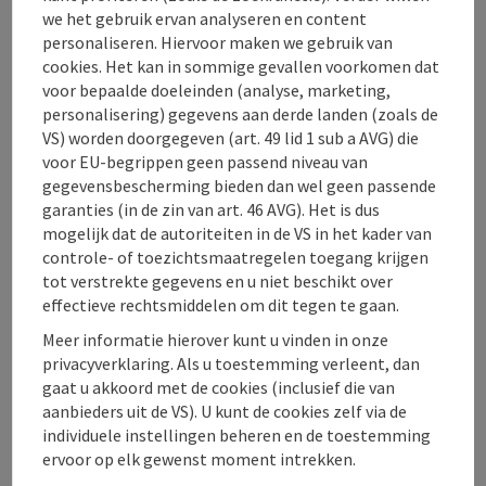
Kwaliteit en versheid hebben bij ons altijd de hoogste
we het gebruik ervan analyseren en content
prioriteit gehad, kijk zelf maar.
personaliseren. Hiervoor maken we gebruik van
cookies. Het kan in sommige gevallen voorkomen dat
Uw Stöbich Team
voor bepaalde doeleinden (analyse, marketing,
personalisering) gegevens aan derde landen (zoals de
VS) worden doorgegeven (art. 49 lid 1 sub a AVG) die
voor EU-begrippen geen passend niveau van
gegevensbescherming bieden dan wel geen passende
Contact
garanties (in de zin van art. 46 AVG). Het is dus
mogelijk dat de autoriteiten in de VS in het kader van
controle- of toezichtsmaatregelen toegang krijgen
Keuken
tot verstrekte gegevens en u niet beschikt over
effectieve rechtsmiddelen om dit tegen te gaan.
Inrichting
Meer informatie hierover kunt u vinden in onze
privacyverklaring. Als u toestemming verleent, dan
gaat u akkoord met de cookies (inclusief die van
Prijs
aanbieders uit de VS). U kunt de cookies zelf via de
individuele instellingen beheren en de toestemming
ervoor op elk gewenst moment intrekken.
Ligging