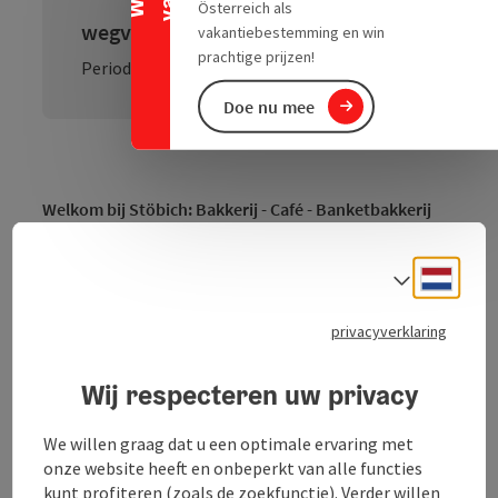
Österreich als
wegversperring: Mittagsmenü
vakantiebestemming en win
prachtige prijzen!
Periode: 20.07.2026 - 07.08.2026
Doe nu mee
Welkom bij Stöbich: Bakkerij - Café - Banketbakkerij
Als meest traditionele bakkerij in Wels kunnen we met
trots terugkijken op een schat aan ervaring: ons
Neder
Taalke
productassortiment begon ooit met slechts 2
soorten brood, tegenwoordig bieden we een
privacyverklaring
uitgebreid assortiment bakkerij- en banketproducten.
Of het nu gaat om klassiek traditioneel gebak of
Wij respecteren uw privacy
uitgebreid gedecoreerd feestgebak, smakelijk brood
of hartige gevulde snacks - traditie en liefde voor
We willen graag dat u een optimale ervaring met
vakmanschap gaan hand in hand met innovatie en
onze website heeft en onbeperkt van alle functies
creativiteit.
kunt profiteren (zoals de zoekfunctie). Verder willen