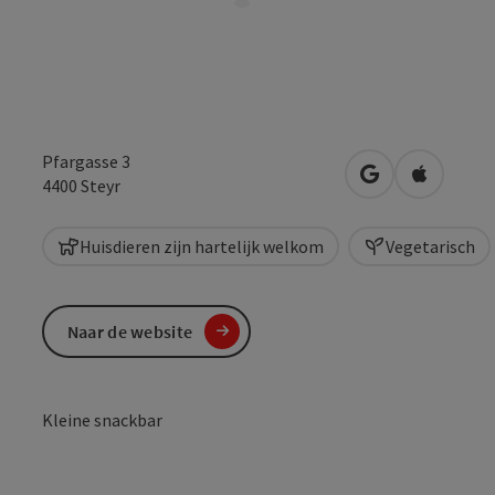
Pfargasse 3
Openen in Goo
Openen i
4400
Steyr
Huisdieren zijn hartelijk welkom
Vegetarisch
Naar de website
Kleine snackbar