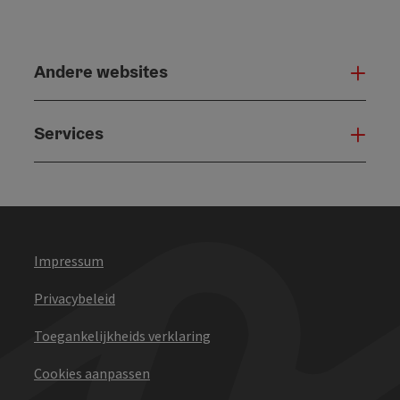
Andere websites
And
Services
Serv
Impressum
Privacybeleid
Toegankelijkheids verklaring
Cookies aanpassen