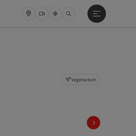
Startmenu openen
Map
Webcams
Upperguide
Zoeken
Vegetarisch
nächstes Element