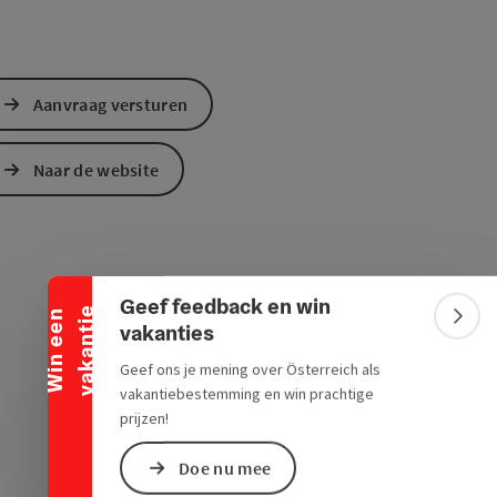
Aanvraag versturen
Naar de website
Banner inklappen
Geef feedback en win
e
W
i
n
e
e
n
v
a
k
a
n
t
i
Bann
vakanties
Geef ons je mening over Österreich als
vakantiebestemming en win prachtige
prijzen!
Doe nu mee
ogle Maps
in Apple Maps