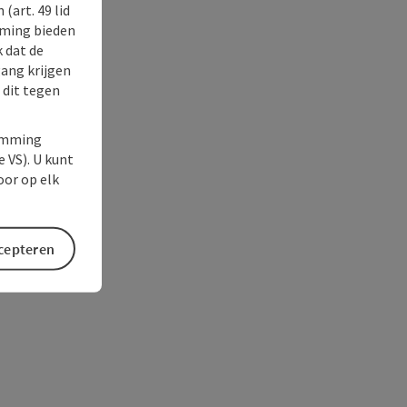
(art. 49 lid
rming bieden
k dat de
gang krijgen
 dit tegen
temming
e VS). U kunt
oor op elk
ccepteren