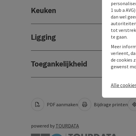
personaliser
Keuken
1 sub a AVG
dan wel geen
autoriteiten
tot verstre
Ligging
te gaan.
Meer inform
verleent, da
de cookies z
Toegankelijkheid
gewenst mo
Alle cookie
PDF aanmaken
Bijdrage printen
powered by
TOURDATA