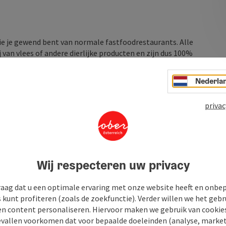
die je gewend bent van normale fastfoodrestaurants. Alle
j van vlees of andere dierlijke producten en zijn dus 100%
Nederla
privac
Wij respecteren uw privacy
raag dat u een optimale ervaring met onze website heeft en onbe
s kunt profiteren (zoals de zoekfunctie). Verder willen we het gebr
en content personaliseren. Hiervoor maken we gebruik van cookies
allen voorkomen dat voor bepaalde doeleinden (analyse, market