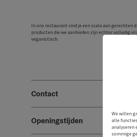
In ons restaurant vind je een scala aan gerechten 
producten die we aanbieden zijn echter volledig vri
veganistisch.
Contact
We willen g
Openingstijden
alle functie
analyseren 
sommige gev