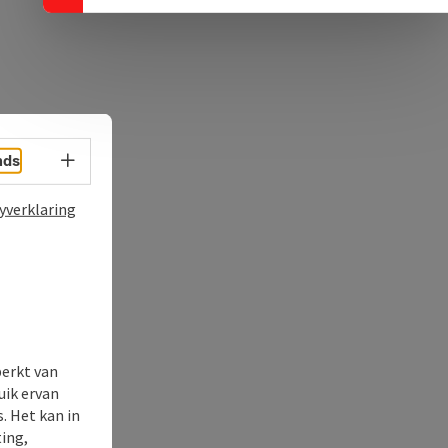
Taalkeuze - menu openen
nds
yverklaring
perkt van
uik ervan
. Het kan in
ing,