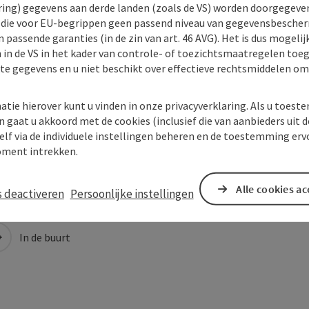
ing) gegevens aan derde landen (zoals de VS) worden doorgegeven 
) die voor EU-begrippen geen passend niveau van gegevensbesche
 passende garanties (in de zin van art. 46 AVG). Het is dus mogelij
 in de VS in het kader van controle- of toezichtsmaatregelen toe
kte gegevens en u niet beschikt over effectieve rechtsmiddelen om
atie hierover kunt u vinden in onze privacyverklaring. Als u toes
n gaat u akkoord met de cookies (inclusief die van aanbieders uit d
elf via de individuele instellingen beheren en de toestemming erv
ment intrekken.
Alle cookies a
s deactiveren
Persoonlijke instellingen
In de buurt