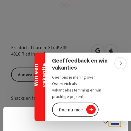
Banner inklappen
Friedrich-Thurner-Straße 35
Openen in Goo
Openen i
4910
Ried im Innkreis
Geef feedback en win
e
Bann
W
i
n
e
e
n
v
a
k
a
n
t
i
vakanties
Aanvraag versturen
Geef ons je mening over
Österreich als
vakantiebestemming en win
prachtige prijzen!
Snacks en fastfood
Doe nu mee
Neder
Taalke