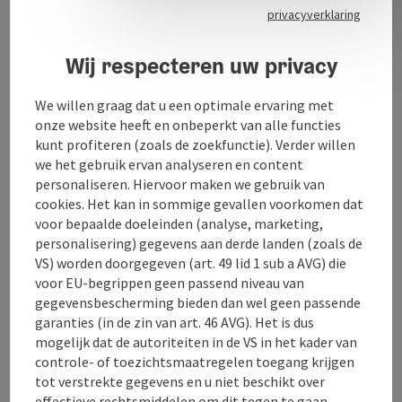
Contact
privacyverklaring
Wij respecteren uw privacy
Openingstijden
We willen graag dat u een optimale ervaring met
Keuken
onze website heeft en onbeperkt van alle functies
kunt profiteren (zoals de zoekfunctie). Verder willen
we het gebruik ervan analyseren en content
Inrichting
personaliseren. Hiervoor maken we gebruik van
cookies. Het kan in sommige gevallen voorkomen dat
voor bepaalde doeleinden (analyse, marketing,
Prijs
personalisering) gegevens aan derde landen (zoals de
VS) worden doorgegeven (art. 49 lid 1 sub a AVG) die
voor EU-begrippen geen passend niveau van
Ligging
gegevensbescherming bieden dan wel geen passende
garanties (in de zin van art. 46 AVG). Het is dus
mogelijk dat de autoriteiten in de VS in het kader van
Geschiktheid
controle- of toezichtsmaatregelen toegang krijgen
tot verstrekte gegevens en u niet beschikt over
effectieve rechtsmiddelen om dit tegen te gaan.