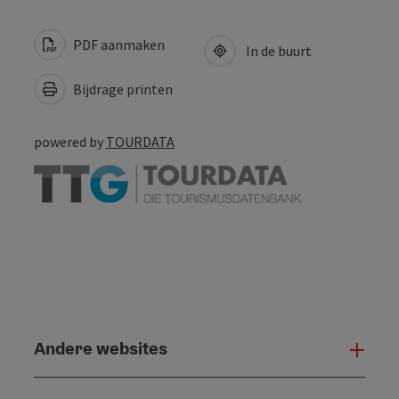
PDF aanmaken
In de buurt
Bijdrage printen
powered by
TOURDATA
Andere websites
And