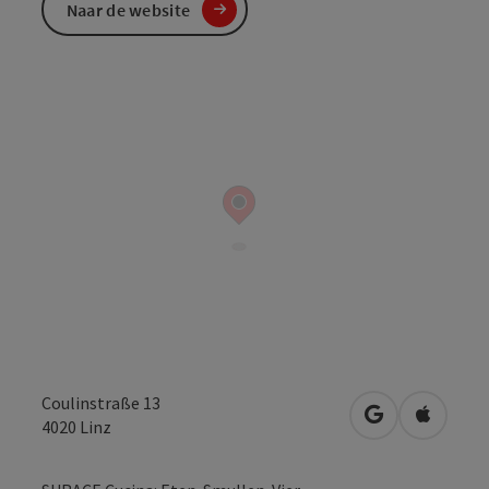
Naar de website
Coulinstraße 13
Openen in Go
Openen 
4020
Linz