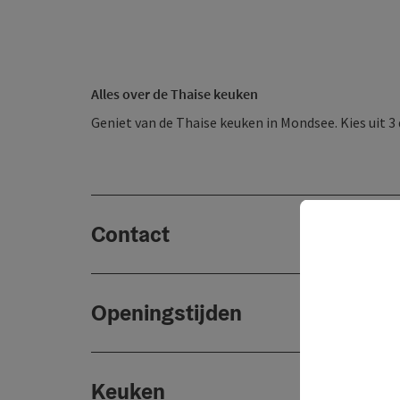
Alles over de Thaise keuken
Geniet van de Thaise keuken in Mondsee. Kies uit
Contact
Openingstijden
Keuken