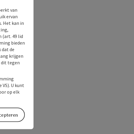
perkt van
uik ervan
. Het kan in
ing,
(art. 49 lid
rming bieden
k dat de
gang krijgen
 dit tegen
temming
e VS). U kunt
oor op elk
ccepteren