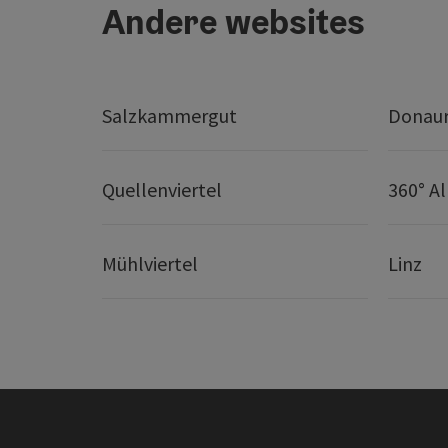
Andere websites
Salzkammergut
Donaur
Quellenviertel
360° A
Mühlviertel
Linz