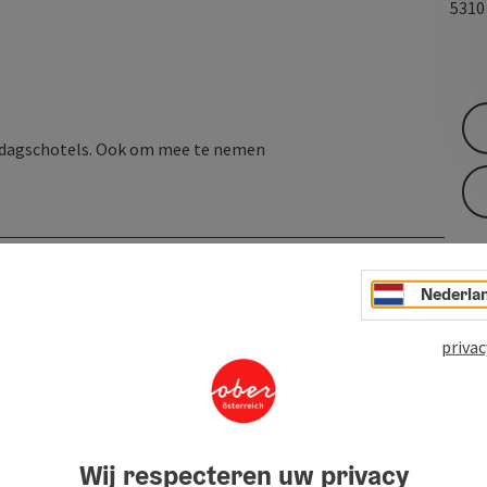
531
 3 dagschotels. Ook om mee te nemen
Nederla
privac
Wij respecteren uw privacy