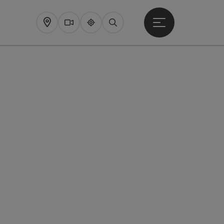
Startmenu openen
Map
Webcams
Upperguide
Zoeken
pyright