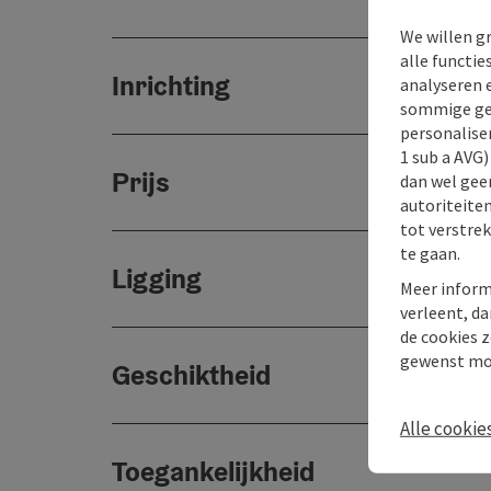
We willen g
alle functie
Inrichting
analyseren 
sommige gev
personaliser
1 sub a AVG
Prijs
dan wel geen
autoriteiten
tot verstre
te gaan.
Ligging
Meer inform
verleent, da
de cookies z
gewenst mo
Geschiktheid
Alle cookie
Toegankelijkheid