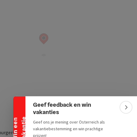
Banner inklappen
Geef feedback en win
Bann
vakanties
e
W
i
n
e
e
n
v
a
k
a
n
t
i
Geef ons je mening over Österreich als
vakantiebestemming en win prachtige
urgerstr. 7 G 7 a
prijzen!