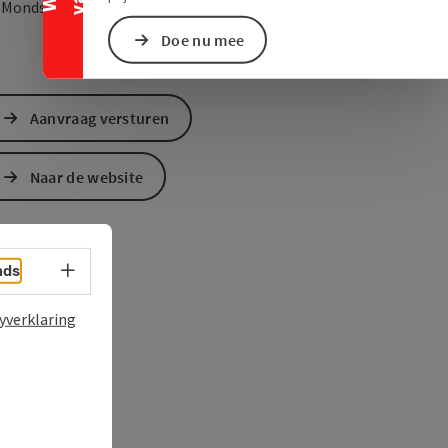
Openen in Google Maps
Openen in Apple M
0
Mondsee am Mondsee
Doe nu mee
Aanvraag versturen
Naar de website
Taalkeuze - menu openen
nds
yverklaring