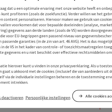
raag dat u een optimale ervaring met onze website heeft en onbe
s kunt profiteren (zoals de zoekfunctie). Verder willen we het gebr
en content personaliseren. Hiervoor maken we gebruik van cookies
allen voorkomen dat voor bepaalde doeleinden (analyse, market
ing) gegevens aan derde landen (zoals de VS) worden doorgegeven 
) die voor EU-begrippen geen passend niveau van gegevensbesche
 passende garanties (in de zin van art. 46 AVG). Het is dus mogelij
 in de VS in het kader van controle- of toezichtsmaatregelen toe
kte gegevens en u niet beschikt over effectieve rechtsmiddelen om
atie hierover kunt u vinden in onze privacyverklaring. Als u toes
n gaat u akkoord met de cookies (inclusief die van aanbieders uit d
elf via de individuele instellingen beheren en de toestemming erv
ment intrekken.
Alle cookies a
s deactiveren
Persoonlijke instellingen