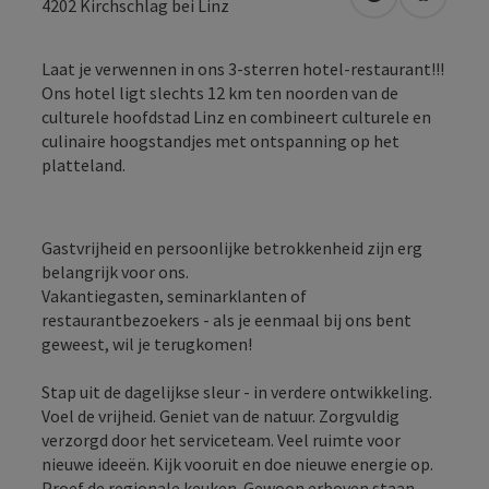
Openen in Go
Openen 
4202
Kirchschlag bei Linz
Laat je verwennen in ons 3-sterren hotel-restaurant!!!
Ons hotel ligt slechts 12 km ten noorden van de
culturele hoofdstad Linz en combineert culturele en
culinaire hoogstandjes met ontspanning op het
platteland.
Gastvrijheid en persoonlijke betrokkenheid zijn erg
belangrijk voor ons.
Vakantiegasten, seminarklanten of
restaurantbezoekers - als je eenmaal bij ons bent
geweest, wil je terugkomen!
Stap uit de dagelijkse sleur - in verdere ontwikkeling.
Voel de vrijheid. Geniet van de natuur. Zorgvuldig
verzorgd door het serviceteam. Veel ruimte voor
nieuwe ideeën. Kijk vooruit en doe nieuwe energie op.
Proef de regionale keuken. Gewoon erboven staan.