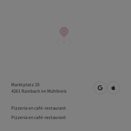
Marktplatz 10
Openen in Go
Openen 
4261
Rainbach im Mühlkreis
Pizzeria en café-restaurant
Pizzeria en café-restaurant