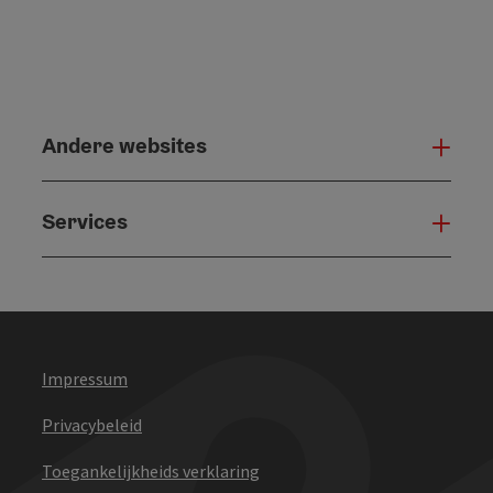
Andere websites
And
Services
Serv
Impressum
Privacybeleid
Toegankelijkheids verklaring