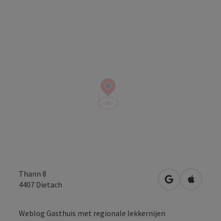
Thann 8
Openen in Go
Openen 
4407
Dietach
Weblog Gasthuis met regionale lekkernijen