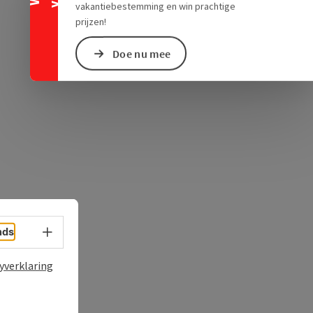
ogle Maps
in Apple Maps
vakantiebestemming en win prachtige
prijzen!
Doe nu mee
Taalkeuze - menu openen
nds
yverklaring