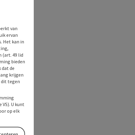
perkt van
uik ervan
. Het kan in
ing,
(art. 49 lid
rming bieden
k dat de
gang krijgen
 dit tegen
temming
e VS). U kunt
oor op elk
ccepteren