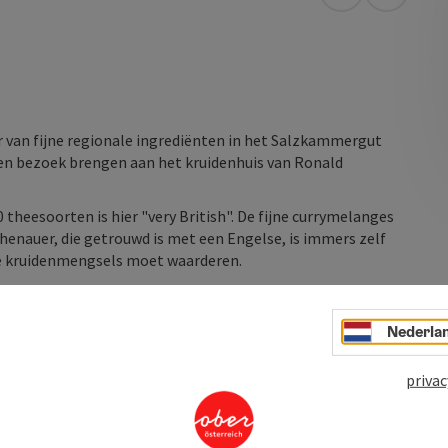
Openen in Go
Openen 
air van fijne regionale ingrediënten in het Salzkammergut
een bezoek brengen aan het kruidenhuis van Ronald
heesoorten is hier "very British". De fijne currymelanges
chenauer, die getrouwd is met een Engelse, is immers zelf
e kruidenmengsels moet waarderen.
met hibiscus en rozenblaadjes of ...
Nederla
privac