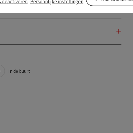
s deactiveren
Persoonlijke instellingen
In de buurt