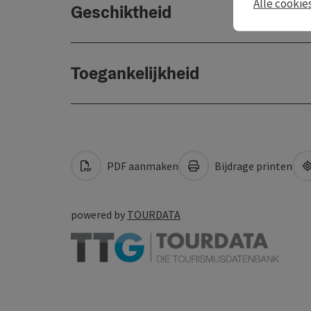
Alle cookie
Geschiktheid
Toegankelijkheid
PDF aanmaken
Bijdrage printen
powered by
TOURDATA