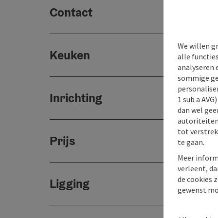
Contact
We willen g
Keuken
alle functie
analyseren 
sommige gev
personaliser
Inrichting
1 sub a AVG
dan wel geen
autoriteiten
tot verstre
Prijs
te gaan.
Meer inform
verleent, da
de cookies z
Ligging
gewenst mo