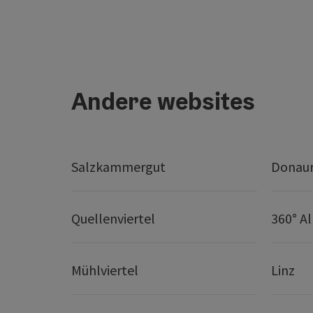
Andere websites
Salzkammergut
Donaur
Quellenviertel
360° A
Mühlviertel
Linz