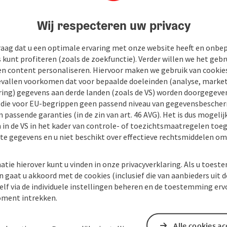
Wij respecteren uw privacy
raag dat u een optimale ervaring met onze website heeft en onbe
s kunt profiteren (zoals de zoekfunctie). Verder willen we het gebr
en content personaliseren. Hiervoor maken we gebruik van cookies
allen voorkomen dat voor bepaalde doeleinden (analyse, market
ing) gegevens aan derde landen (zoals de VS) worden doorgegeven 
) die voor EU-begrippen geen passend niveau van gegevensbesche
 passende garanties (in de zin van art. 46 AVG). Het is dus mogelij
 in de VS in het kader van controle- of toezichtsmaatregelen toe
kte gegevens en u niet beschikt over effectieve rechtsmiddelen om
atie hierover kunt u vinden in onze privacyverklaring. Als u toes
n gaat u akkoord met de cookies (inclusief die van aanbieders uit d
elf via de individuele instellingen beheren en de toestemming erv
ment intrekken.
Alle cookies a