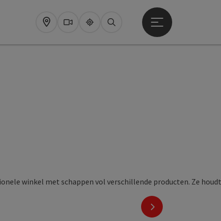
Startmenu openen
Map
Webcams
Upperguide
Zoeken
nächstes Element