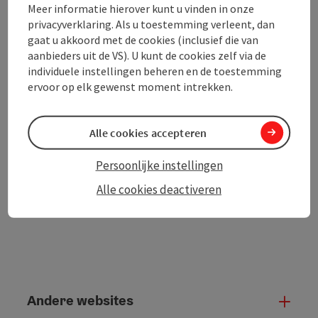
Meer informatie hierover kunt u vinden in onze
privacyverklaring. Als u toestemming verleent, dan
gaat u akkoord met de cookies (inclusief die van
aanbieders uit de VS). U kunt de cookies zelf via de
PDF aanmaken
In de buurt
individuele instellingen beheren en de toestemming
ervoor op elk gewenst moment intrekken.
Bijdrage printen
Alle cookies accepteren
powered by
TOURDATA
Persoonlijke instellingen
Alle cookies deactiveren
Andere websites
And