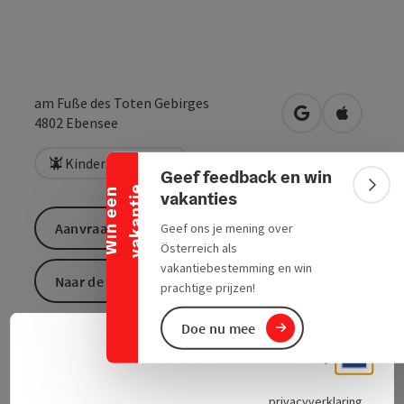
am Fuße des Toten Gebirges
Banner inklappen
Openen in Goo
Openen i
4802
Ebensee
Kinderspeelplaats
Geef feedback en win
e
Bann
W
i
n
e
e
n
v
a
k
a
n
t
i
vakanties
Aanvraag versturen
Geef ons je mening over
Österreich als
vakantiebestemming en win
Naar de website
prachtige prijzen!
Doe nu mee
Neder
Taalke
privacyverklaring