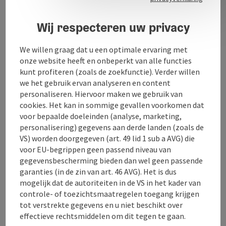
Contact
Wij respecteren uw privacy
Keuken
We willen graag dat u een optimale ervaring met
onze website heeft en onbeperkt van alle functies
kunt profiteren (zoals de zoekfunctie). Verder willen
Inrichting
we het gebruik ervan analyseren en content
personaliseren. Hiervoor maken we gebruik van
cookies. Het kan in sommige gevallen voorkomen dat
Prijs
voor bepaalde doeleinden (analyse, marketing,
personalisering) gegevens aan derde landen (zoals de
VS) worden doorgegeven (art. 49 lid 1 sub a AVG) die
Ligging
voor EU-begrippen geen passend niveau van
gegevensbescherming bieden dan wel geen passende
garanties (in de zin van art. 46 AVG). Het is dus
Geschiktheid
mogelijk dat de autoriteiten in de VS in het kader van
controle- of toezichtsmaatregelen toegang krijgen
tot verstrekte gegevens en u niet beschikt over
Toegankelijkheid
effectieve rechtsmiddelen om dit tegen te gaan.