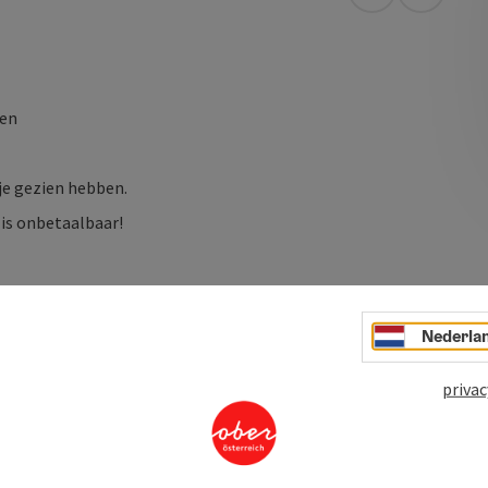
Openen in Go
Openen 
ten
je gezien hebben.
 is onbetaalbaar!
Nederla
privac