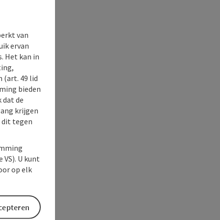
perkt van
uik ervan
. Het kan in
ing,
(art. 49 lid
rming bieden
k dat de
gang krijgen
 dit tegen
temming
e VS). U kunt
oor op elk
ccepteren