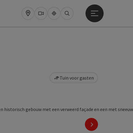
Startmenu openen
Map
Webcams
Upperguide
Zoeken
Tuin voor gasten
pyright
nächstes Element