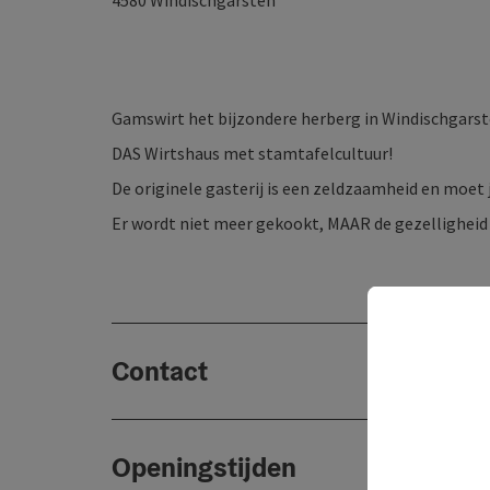
4580
Windischgarsten
Gamswirt het bijzondere herberg in Windischgars
DAS Wirtshaus met stamtafelcultuur!
De originele gasterij is een zeldzaamheid en moet 
Er wordt niet meer gekookt, MAAR de gezelligheid
Contact
Openingstijden