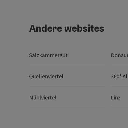
Andere websites
Salzkammergut
Donaur
Quellenviertel
360° A
Mühlviertel
Linz