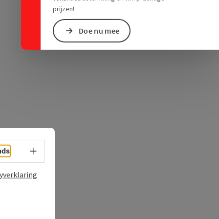
ogle Maps
in Apple Maps
prijzen!
Doe nu mee
Taalkeuze - menu openen
nds
yverklaring