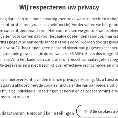
Wij respecteren uw privacy
raag dat u een optimale ervaring met onze website heeft en onbe
s kunt profiteren (zoals de zoekfunctie). Verder willen we het gebr
en content personaliseren. Hiervoor maken we gebruik van cookies
allen voorkomen dat voor bepaalde doeleinden (analyse, market
ing) gegevens aan derde landen (zoals de VS) worden doorgegeven 
) die voor EU-begrippen geen passend niveau van gegevensbesche
 passende garanties (in de zin van art. 46 AVG). Het is dus mogelij
 in de VS in het kader van controle- of toezichtsmaatregelen toe
kte gegevens en u niet beschikt over effectieve rechtsmiddelen om
atie hierover kunt u vinden in onze privacyverklaring. Als u toes
n gaat u akkoord met de cookies (inclusief die van aanbieders uit d
elf via de individuele instellingen beheren en de toestemming erv
ment intrekken.
Alle cookies a
s deactiveren
Persoonlijke instellingen