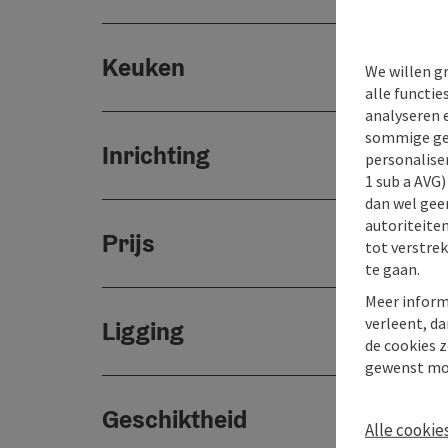
Keuken
We willen g
alle functie
analyseren 
sommige gev
Inrichting
personaliser
1 sub a AVG
dan wel geen
autoriteiten
Prijs
tot verstre
te gaan.
Meer inform
verleent, da
Ligging
de cookies z
gewenst mo
Geschiktheid
Alle cookie