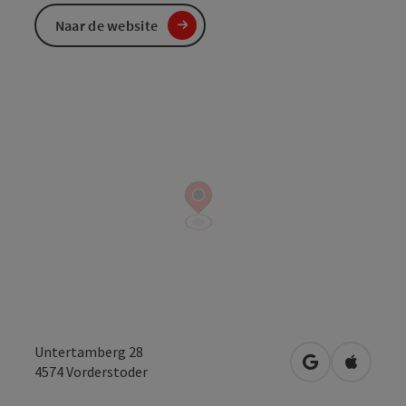
Naar de website
Untertamberg 28
Openen in Go
Openen 
4574
Vorderstoder