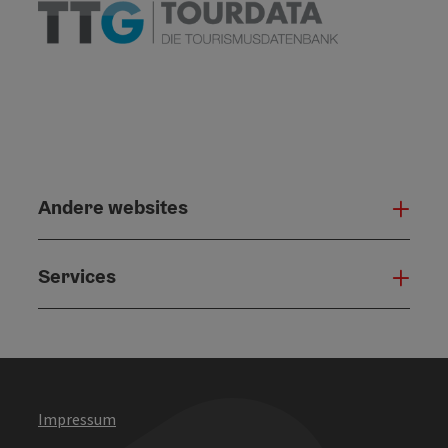
Andere websites
And
Services
Serv
Impressum