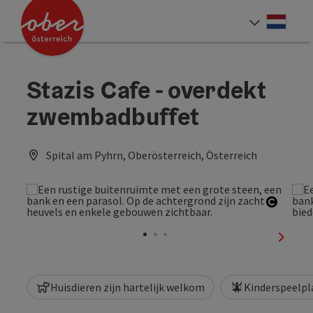
Accesskey
Accesskey
Accesskey
Accesskey
Accesskey
Accesskey
Accesskey
Accesskey
Inhoud
Navigatie
Paginabegin
Contact
Zoek
Impressum
Hoe deze website te gebruiken?
Startpagina
[4]
[0]
[3]
[1]
[5]
[7]
[2]
[6]
Neder
Taalke
Stazis Cafe - overdekt
zwembadbuffet
Spital am Pyhrn, Oberösterreich, Österreich
Start 
nächst
Huisdieren zijn hartelijk welkom
Kinderspeelpl