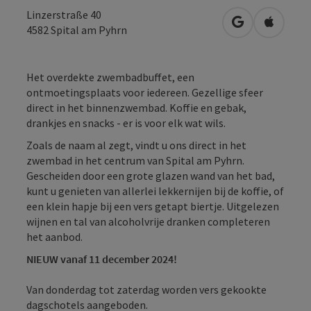
Linzerstraße 40
Openen in Go
Openen 
4582
Spital am Pyhrn
Het overdekte zwembadbuffet, een
ontmoetingsplaats voor iedereen. Gezellige sfeer
direct in het binnenzwembad. Koffie en gebak,
drankjes en snacks - er is voor elk wat wils.
Zoals de naam al zegt, vindt u ons direct in het
zwembad in het centrum van Spital am Pyhrn.
Gescheiden door een grote glazen wand van het bad,
kunt u genieten van allerlei lekkernijen bij de koffie, of
een klein hapje bij een vers getapt biertje. Uitgelezen
wijnen en tal van alcoholvrije dranken completeren
het aanbod.
NIEUW vanaf 11 december 2024!
Van donderdag tot zaterdag worden vers gekookte
dagschotels aangeboden.