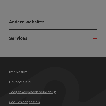
Andere websites
And
Services
Serv
Impressum
Privacybeleid
Toegankelijkheids verklaring
Cookies aanpassen