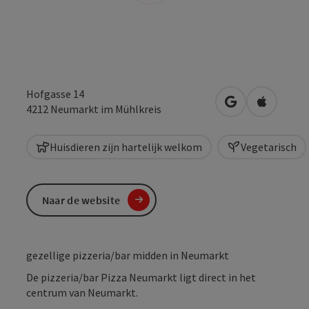
Hofgasse 14
Openen in Goo
Openen i
4212
Neumarkt im Mühlkreis
Huisdieren zijn hartelijk welkom
Vegetarisch
Naar de website
gezellige pizzeria/bar midden in Neumarkt
De pizzeria/bar Pizza Neumarkt ligt direct in het
centrum van Neumarkt.