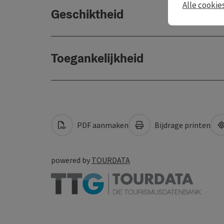
Alle cookie
Geschiktheid
Toegankelijkheid
PDF aanmaken
Bijdrage printen
powered by
TOURDATA