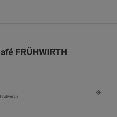
 Café FRÜHWIRTH
Start Co