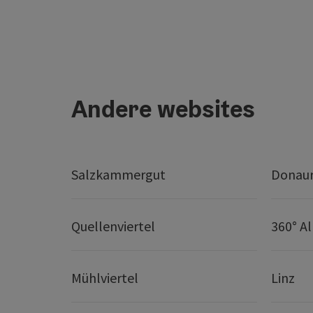
Andere websites
Salzkammergut
Donaur
Quellenviertel
360° A
Mühlviertel
Linz