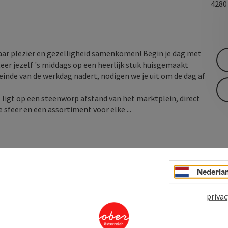
428
waar plezier en gezelligheid samenkomen! Begin je dag met
teer jezelf 's middags op een heerlijk stuk huisgemaakt
 einde van de werkdag nadert, nodigen we je uit om de dag af
s ligt op een steenworp afstand van het marktplein, direct
 sfeer en een assortiment voor elke ...
Nederla
privac