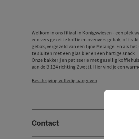
Welkom in ons filiaal in Königswiesen - een plek 
een vers gezette koffie en ovenvers gebak, of trak
gebak, vergezeld van een fijne Melange. En als het
te sluiten met een glas bier en een hartige snack.
Onze bakkerij en patisserie met gezellig koffiehui
aan de B 124 richting Zwettl. Hier vind je een warme
Beschrijving volledig aangeven
Contact