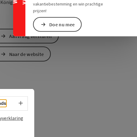
Openen in Google Maps
Openen in Apple M
0
Königswiesen
vakantiebestemming en win prachtige
prijzen!
Doe nu mee
Aanvraag versturen
Naar de website
Taalkeuze - menu openen
nds
yverklaring