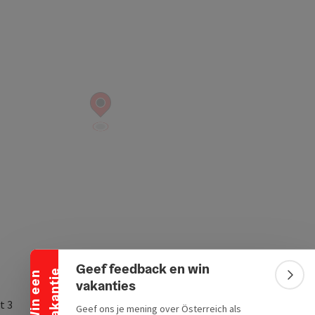
Banner inklappen
Geef feedback en win
e
W
i
n
e
e
n
v
a
k
a
n
t
i
Bann
vakanties
t 3
Geef ons je mening over Österreich als