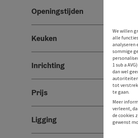
Openingstijden
We willen g
Keuken
alle functie
analyseren 
sommige gev
personaliser
Inrichting
1 sub a AVG
dan wel geen
autoriteiten
tot verstre
Prijs
te gaan.
Meer inform
verleent, da
de cookies z
Ligging
gewenst mo