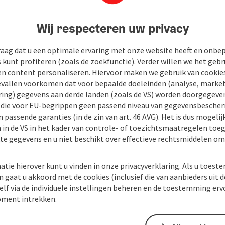
Wij respecteren uw privacy
raag dat u een optimale ervaring met onze website heeft en onbe
s kunt profiteren (zoals de zoekfunctie). Verder willen we het gebr
en content personaliseren. Hiervoor maken we gebruik van cookies
allen voorkomen dat voor bepaalde doeleinden (analyse, market
ing) gegevens aan derde landen (zoals de VS) worden doorgegeven 
) die voor EU-begrippen geen passend niveau van gegevensbesche
 passende garanties (in de zin van art. 46 AVG). Het is dus mogelij
 in de VS in het kader van controle- of toezichtsmaatregelen toe
kte gegevens en u niet beschikt over effectieve rechtsmiddelen om
atie hierover kunt u vinden in onze privacyverklaring. Als u toes
n gaat u akkoord met de cookies (inclusief die van aanbieders uit d
elf via de individuele instellingen beheren en de toestemming erv
ment intrekken.