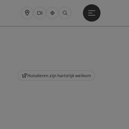
Startmenu openen
Map
Webcams
Upperguide
Zoeken
Huisdieren zijn hartelijk welkom
pyright