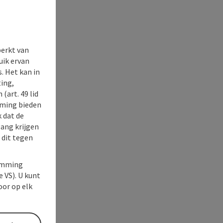
perkt van
uik ervan
. Het kan in
ing,
(art. 49 lid
rming bieden
k dat de
gang krijgen
 dit tegen
temming
e VS). U kunt
oor op elk