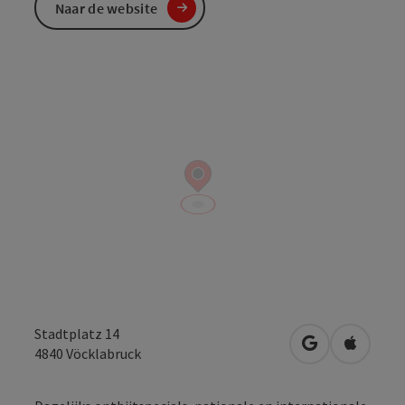
Naar de website
Stadtplatz 14
Openen in Go
Openen 
4840
Vöcklabruck