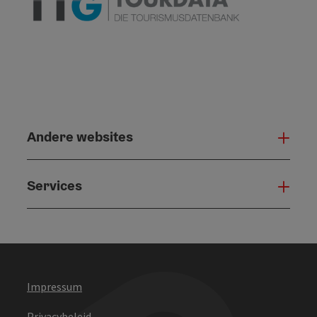
Andere websites
And
Services
Serv
Impressum
Privacybeleid