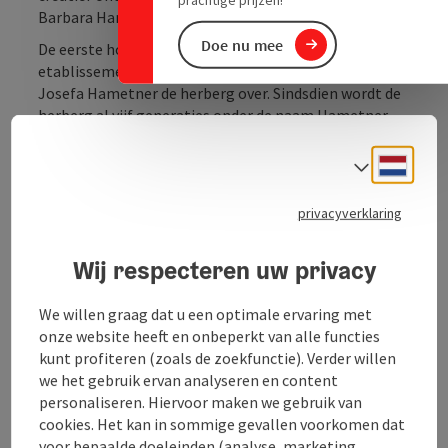
Barbara Hametner.
Doe nu mee
De eerste horecavergunning werd in 1791 aan ons
etablissement verleend. In 1873 namen Anton en
Josefa Hametner de herberg over. Sindsdien wordt de
herberg al vijf generaties onder de naam Hametner
gerund.
Neder
Taalke
Vandaag de dag is Barbara Hametner de vijfde
generatie die de herberg onder dezelfde naam runt.
privacyverklaring
Net als het Innviertlerhaus, dat ze overnam van haar
grootvader van moederskant, die ...
Wij respecteren uw privacy
Beschrijving volledig aangeven
We willen graag dat u een optimale ervaring met
onze website heeft en onbeperkt van alle functies
kunt profiteren (zoals de zoekfunctie). Verder willen
we het gebruik ervan analyseren en content
personaliseren. Hiervoor maken we gebruik van
Contact
cookies. Het kan in sommige gevallen voorkomen dat
voor bepaalde doeleinden (analyse, marketing,