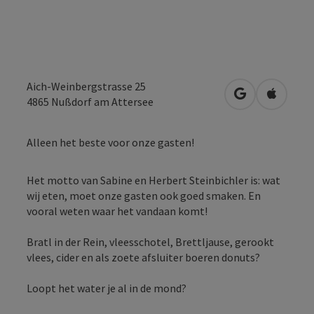
Aich-Weinbergstrasse 25
Openen in Go
Openen 
4865
Nußdorf am Attersee
Alleen het beste voor onze gasten!
Het motto van Sabine en Herbert Steinbichler is: wat
wij eten, moet onze gasten ook goed smaken. En
vooral weten waar het vandaan komt!
Bratl in der Rein, vleesschotel, Brettljause, gerookt
vlees, cider en als zoete afsluiter boeren donuts?
Loopt het water je al in de mond?