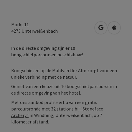
Markt 11
Openen in Go
Openen 
4273
Unterweißenbach
In de directe omgeving zijn er 10
boogschietparcoursen beschikbaar!
Boogschieten op de Mühlviertler Alm zorgt voor een
unieke verbinding met de natuur.
Geniet van een keuze uit 10 boogschietparcoursen in
de directe omgeving van het hotel.
Met ons aanbod profiteert u van een gratis
parcoursronde met 32 stations bij
"Stoneface
Archery"
in Windhing, Unterweißenbach, op 7
kilometer afstand.