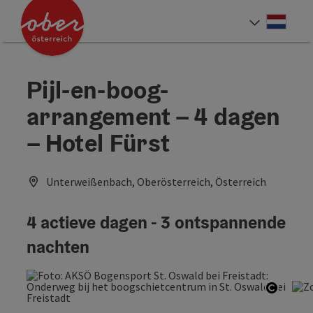
Accesskey
Accesskey
Accesskey
Accesskey
Accesskey
Accesskey
Accesskey
Accesskey
Inhoud
Navigatie
Paginabegin
Contact
Zoek
Impressum
Hoe deze website te gebruiken?
Startpagina
[4]
[0]
[3]
[1]
[5]
[7]
[2]
[6]
Neder
Taalke
Pijl-en-boog-
arrangement – 4 dagen
– Hotel Fürst
Unterweißenbach, Oberösterreich, Österreich
4 actieve dagen - 3 ontspannende
nachten
Start 