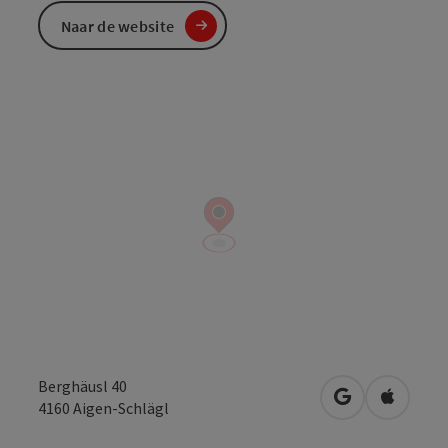
Naar de website
Berghäusl 40
Openen in Go
Openen 
4160
Aigen-Schlägl