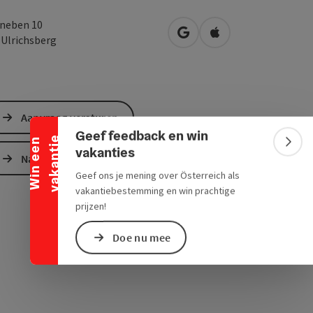
neben 10
Openen in Google Maps
Openen in Apple M
1
Ulrichsberg
Banner inklappen
Aanvraag versturen
Geef feedback en win
e
W
i
n
e
e
n
v
a
k
a
n
t
i
Bann
vakanties
Naar de website
Geef ons je mening over Österreich als
vakantiebestemming en win prachtige
prijzen!
Doe nu mee