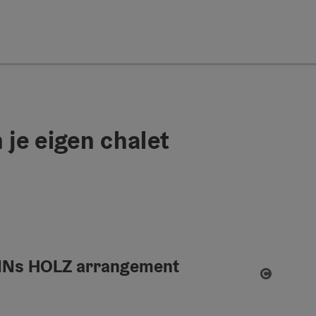
 je eigen chalet
e INNs HOLZ arrangement
Start Co