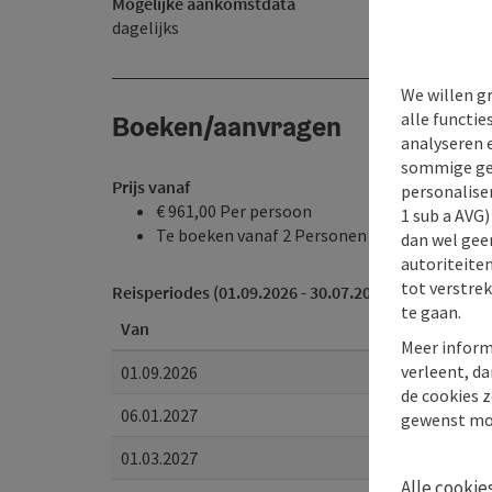
Mogelijke aankomstdata
dagelijks
We willen g
alle functie
Boeken/aanvragen
analyseren 
sommige gev
Prijs vanaf
personaliser
€ 961,00 Per persoon
1 sub a AVG
Te boeken vanaf 2 Personen
dan wel geen
autoriteiten
tot verstre
Reisperiodes (01.09.2026 - 30.07.2027)
te gaan.
Van
Meer inform
verleent, da
01.09.2026
de cookies z
06.01.2027
gewenst mo
01.03.2027
Alle cookie