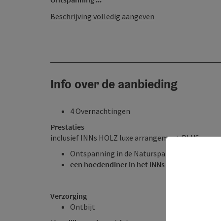
Beschrijving volledig aangeven
Info over de aanbieding
4 Overnachtingen
Prestaties
inclusief INNs HOLZ luxe arrangement PLUS
Ontspanning in de Naturspa 16+ en in de V
een hoedendiner in het INNs HOLZ restauran
Verzorging
Ontbijt