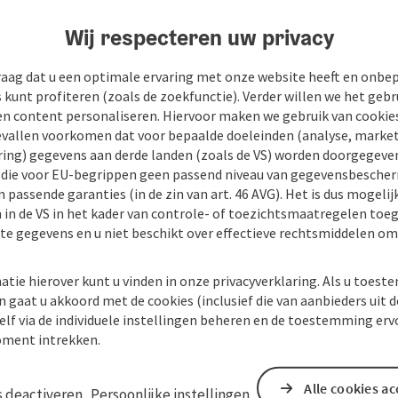
Wij respecteren uw privacy
raag dat u een optimale ervaring met onze website heeft en onbe
s kunt profiteren (zoals de zoekfunctie). Verder willen we het gebr
en content personaliseren. Hiervoor maken we gebruik van cookies
allen voorkomen dat voor bepaalde doeleinden (analyse, market
ing) gegevens aan derde landen (zoals de VS) worden doorgegeven 
) die voor EU-begrippen geen passend niveau van gegevensbesche
 passende garanties (in de zin van art. 46 AVG). Het is dus mogelij
 in de VS in het kader van controle- of toezichtsmaatregelen toe
kte gegevens en u niet beschikt over effectieve rechtsmiddelen om
tot
atie hierover kunt u vinden in onze privacyverklaring. Als u toes
n gaat u akkoord met de cookies (inclusief die van aanbieders uit d
20.12.2026
elf via de individuele instellingen beheren en de toestemming erv
30.01.2027
ment intrekken.
20.03.2027
Alle cookies a
s deactiveren
Persoonlijke instellingen