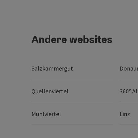
Andere websites
Salzkammergut
Donaur
Quellenviertel
360° A
Mühlviertel
Linz