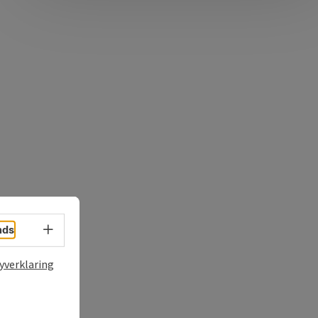
Taalkeuze - menu openen
nds
yverklaring