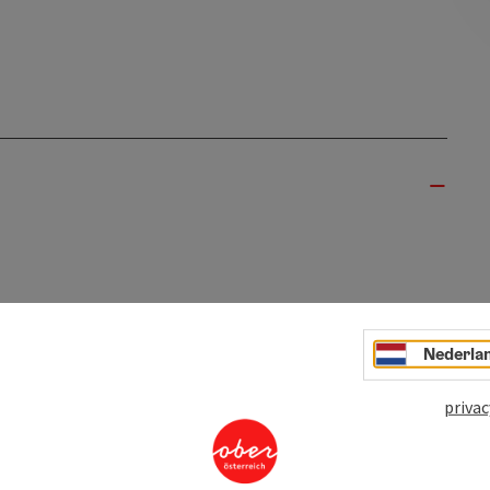
italoase met binnenzwembad
Nederla
t
privac