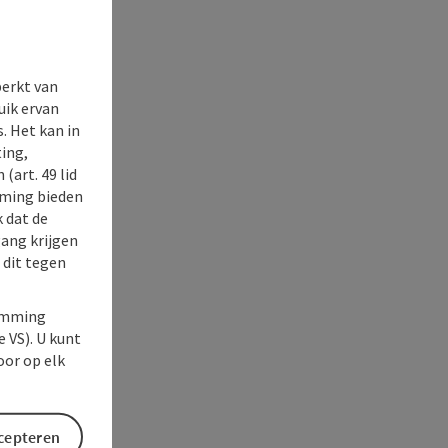
perkt van
uik ervan
. Het kan in
ing,
(art. 49 lid
rming bieden
k dat de
gang krijgen
 dit tegen
temming
e VS). U kunt
oor op elk
ccepteren