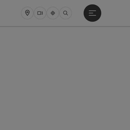
Startmenu openen
Map
Webcams
Upperguide
Zoeken
pyright