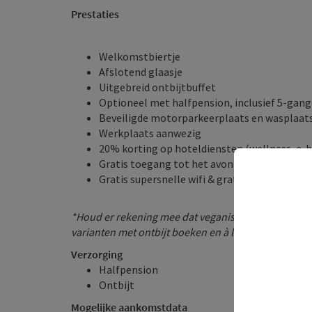
Prestaties
Welkomstbiertje
Afslotend glaasje
Uitgebreid ontbijtbuffet
Optioneel met halfpension, inclusief 5-gan
Beveiligde motorparkeerplaats en wasplaat
Werkplaats aanwezig
20% korting op hoteldiensten (wellness, e-b
Gratis toegang tot het avonturenzwembad
Gratis supersnelle wifi & gratis parkeerplaat
*Houd er rekening mee dat veganistisch of glutenvrij
varianten met ontbijt boeken en à la carte eten in o
Verzorging
Halfpension
Ontbijt
Mogelijke aankomstdata