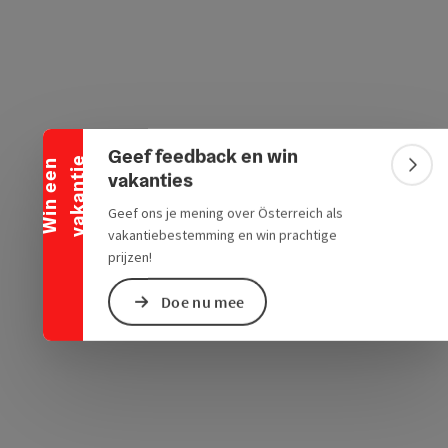
ogle Maps
in Apple Maps
Banner inklappen
Geef feedback en win
e
W
i
n
e
e
n
v
a
k
a
n
t
i
Bann
vakanties
Geef ons je mening over Österreich als
vakantiebestemming en win prachtige
prijzen!
Doe nu mee