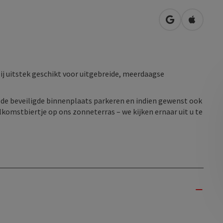
Openen in Go
Openen 
ij uitstek geschikt voor uitgebreide, meerdaagse
 de beveiligde binnenplaats parkeren en indien gewenst ook
komstbiertje op ons zonneterras – we kijken ernaar uit u te