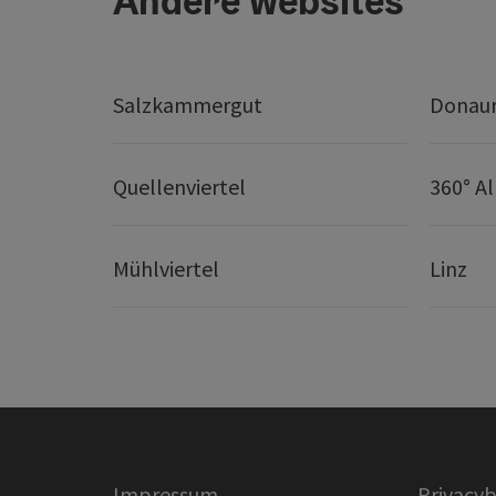
Andere websites
Salzkammergut
Donaur
Quellenviertel
360° A
Mühlviertel
Linz
Impressum
Privacyb