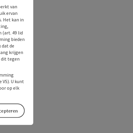
perkt van
uik ervan
. Het kan in
ing,
(art. 49 lid
rming bieden
k dat de
gang krijgen
 dit tegen
temming
e VS). U kunt
oor op elk
ccepteren