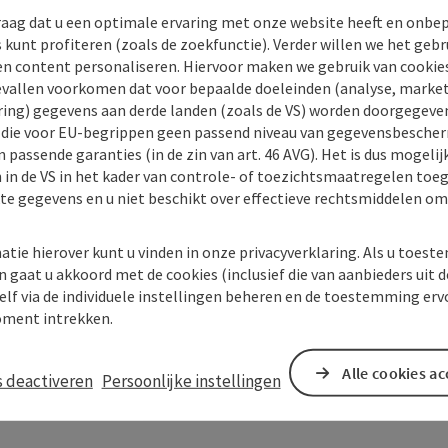
raag dat u een optimale ervaring met onze website heeft en onbe
s kunt profiteren (zoals de zoekfunctie). Verder willen we het gebr
en content personaliseren. Hiervoor maken we gebruik van cookies
allen voorkomen dat voor bepaalde doeleinden (analyse, market
ing) gegevens aan derde landen (zoals de VS) worden doorgegeven 
) die voor EU-begrippen geen passend niveau van gegevensbesche
 passende garanties (in de zin van art. 46 AVG). Het is dus mogelij
 in de VS in het kader van controle- of toezichtsmaatregelen toe
kte gegevens en u niet beschikt over effectieve rechtsmiddelen om
atie hierover kunt u vinden in onze privacyverklaring. Als u toes
n gaat u akkoord met de cookies (inclusief die van aanbieders uit d
tot
elf via de individuele instellingen beheren en de toestemming erv
ment intrekken.
31.10.2026
Alle cookies a
s deactiveren
Persoonlijke instellingen