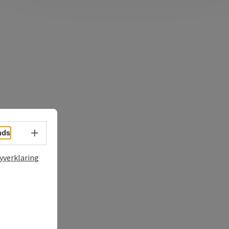
Taalkeuze - menu openen
nds
yverklaring