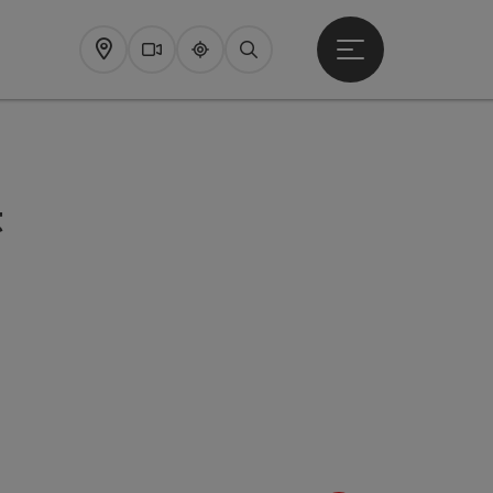
Startmenu openen
Map
Webcams
Upperguide
Zoeken
t