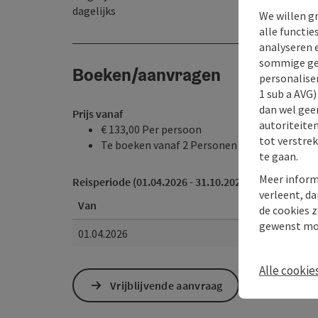
dagelijks
We willen g
alle functie
analyseren 
sommige gev
Boeken/aanvragen
personaliser
1 sub a AVG
dan wel geen
Prijs vanaf
autoriteiten
€ 133,00 Per persoon
tot verstre
Te boeken vanaf 2 Personen
te gaan.
Meer inform
Reisperiode (01.04.2026 - 31.10.2026)
verleent, da
Van
de cookies z
gewenst mo
01.04.2026
Alle cookie
Vrijblijvende aanvraag