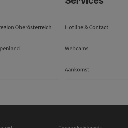
Services
egion Oberösterreich
Hotline & Contact
lpenland
Webcams
Aankomst
eleid
Toegankelijkheids