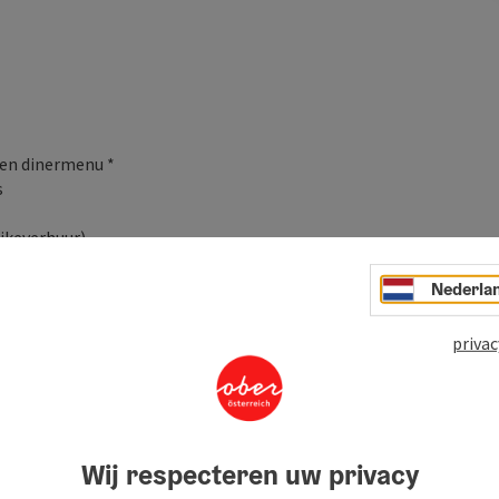
gen dinermenu *
s
ikeverhuur)
 Unterweißenbach
s
Nederla
privac
 bij halfpension niet mogelijk is. U kunt echter graag de
ns restaurant.
Wij respecteren uw privacy