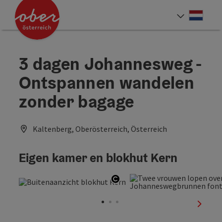
Accesskey
Accesskey
Accesskey
Accesskey
Accesskey
Accesskey
Accesskey
Accesskey
Inhoud
Navigatie
Paginabegin
Contact
Zoek
Impressum
Hoe deze website te gebruiken?
Startpagina
[4]
[0]
[3]
[1]
[5]
[7]
[2]
[6]
Neder
Taalke
3 dagen Johannesweg -
Ontspannen wandelen
zonder bagage
Kaltenberg, Oberösterreich, Österreich
Eigen kamer en blokhut Kern
Start Copyright
nächst