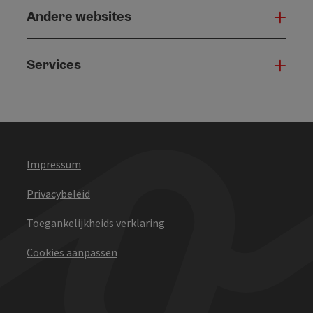
Andere websites
And
Services
Serv
Impressum
Privacybeleid
Toegankelijkheids verklaring
Cookies aanpassen