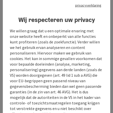
privacyverklaring
Andere categorieën of een korter/langer verblijf
kunnen op aanvraag worden geboekt.
Wij respecteren uw privacy
Reserveren is mogelijk tot 10 dagen voor aankomst.
We willen graag dat u een optimale ervaring met
Verzorging
onze website heeft en onbeperkt van alle functies
Ontbijt
kunt profiteren (zoals de zoekfunctie). Verder willen
we het gebruik ervan analyseren en content
Reisverloop/route
personaliseren. Hiervoor maken we gebruik van
Laat ons weten op welke dag je de sneeuwschoenen
cookies. Het kan in sommige gevallen voorkomen dat
wilt huren!
voor bepaalde doeleinden (analyse, marketing,
Mogelijke aankomstdata
personalisering) gegevens aan derde landen (zoals de
Dagelijkse aankomst mogelijk
VS) worden doorgegeven (art. 49 lid 1 sub a AVG) die
voor EU-begrippen geen passend niveau van
gegevensbescherming bieden dan wel geen passende
Boeken/aanvragen
garanties (in de zin van art. 46 AVG). Het is dus
mogelijk dat de autoriteiten in de VS in het kader van
Prijs vanaf
controle- of toezichtsmaatregelen toegang krijgen
€ 179,00 Per persoon
tot verstrekte gegevens en u niet beschikt over
Te boeken vanaf 1 Persoon