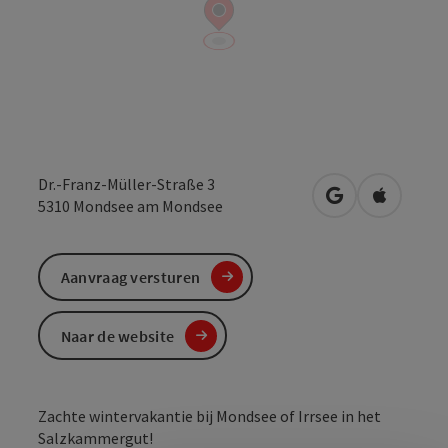
Dr.-Franz-Müller-Straße 3
Openen in Goo
Openen i
5310
Mondsee am Mondsee
Aanvraag versturen
Naar de website
Zachte wintervakantie bij Mondsee of Irrsee in het
Salzkammergut!