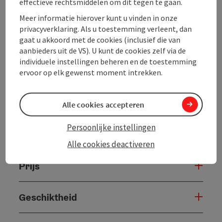
effectieve rechtsmiddelen om dit tegen te gaan.
Meer informatie hierover kunt u vinden in onze
Reisperiode (11.12.2026 - 06.03.2027)
privacyverklaring. Als u toestemming verleent, dan
Van
tot
gaat u akkoord met de cookies (inclusief die van
aanbieders uit de VS). U kunt de cookies zelf via de
11.12.2026
06.03.2027
individuele instellingen beheren en de toestemming
ervoor op elk gewenst moment intrekken.
Vrijblijvende aanvraag
Alle cookies accepteren
Persoonlijke instellingen
Contact
Alle cookies deactiveren
Prijs
Geschiktheid