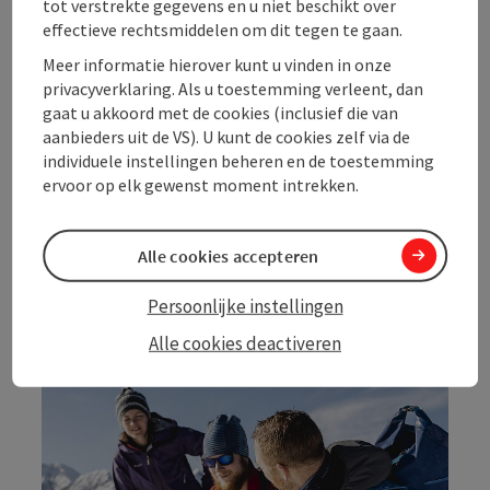
sneeuw vinden. Bij het zoeken naar sporen hebben de
tot verstrekte gegevens en u niet beschikt over
parkwachters van het nationale park veel
effectieve rechtsmiddelen om dit tegen te gaan.
interessante feiten te vertellen over de lynx: van de
Meer informatie hierover kunt u vinden in onze
lynxpopulatie in het nationale park tot de manier van
leven van deze grote, schuwe boskat. Als je goed
privacyverklaring. Als u toestemming verleent, dan
oplet, kunt je tijdens je volgende wandeling door het
gaat u akkoord met de cookies (inclusief die van
nationale park ook zelf sporen van wilde dieren
aanbieders uit de VS). U kunt de cookies zelf via de
ontdekken.
individuele instellingen beheren en de toestemming
ervoor op elk gewenst moment intrekken.
Informatie over spoorzoeken
Alle cookies accepteren
Persoonlijke instellingen
Alle cookies deactiveren