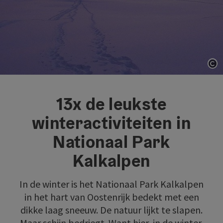
St
13x de leukste
winteractiviteiten in
Nationaal Park
Kalkalpen
In de winter is het Nationaal Park Kalkalpen
in het hart van Oostenrijk bedekt met een
dikke laag sneeuw. De natuur lijkt te slapen.
Maar schijn bedriegt. Want hier, in de winter,