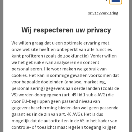
wordt zo een onvergetelijke ervaring.
privacyverklaring
Wij respecteren uw privacy
We willen graag dat u een optimale ervaring met
onze website heeft en onbeperkt van alle functies
kunt profiteren (zoals de zoekfunctie). Verder willen
we het gebruik ervan analyseren en content
personaliseren. Hiervoor maken we gebruik van
cookies. Het kan in sommige gevallen voorkomen dat
Start 
voor bepaalde doeleinden (analyse, marketing,
8. Zoek naar lynxsporen in de
personalisering) gegevens aan derde landen (zoals de
VS) worden doorgegeven (art. 49 lid 1 sub a AVG) die
sneeuw
voor EU-begrippen geen passend niveau van
gegevensbescherming bieden dan wel geen passende
Uitgerust met sneeuwschoenen en met wat gezonde
garanties (in de zin van art. 46 AVG). Het is dus
spanning kun je vergezeld door een ranger op pad in
het nationale park. Op zoek naar sporen. Met een
mogelijk dat de autoriteiten in de VS in het kader van
beetje geluk kun je zelfs sporen van lynxen in de
controle- of toezichtsmaatregelen toegang krijgen