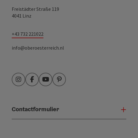
Freistädter Straße 119
4041 Linz
+43 732 221022
info@oberoesterreich.nl
Instagram
Facebook
YouTube
Pinterest
Contactformulier
Open