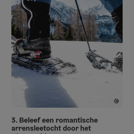
Start 
3. Beleef een romantische
arrensleetocht door het