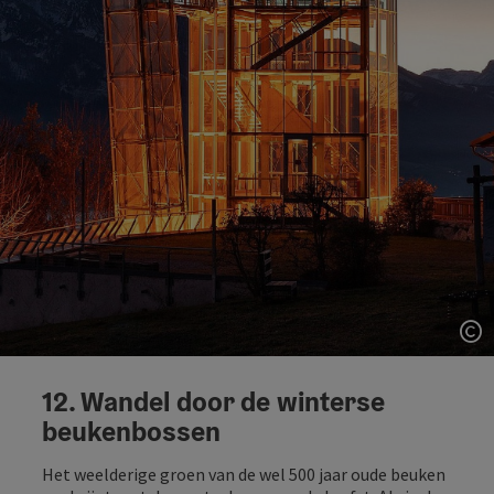
St
12. Wandel door de winterse
beukenbossen
Het weelderige groen van de wel 500 jaar oude beuken