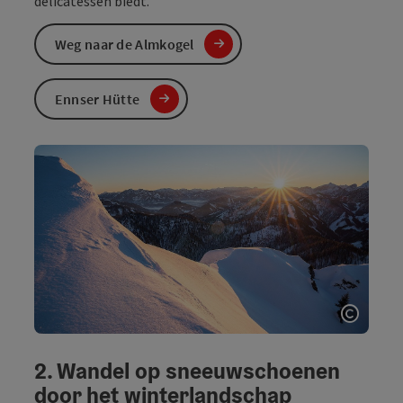
delicatessen biedt.
Weg naar de Almkogel
Ennser Hütte
Start 
2. Wandel op sneeuwschoenen
door het winterlandschap